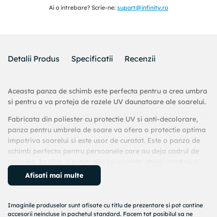
Ai o intrebare? Scrie-ne:
suport@infinity.ro
Detalii Produs
Specificatii
Recenzii
Aceasta panza de schimb este perfecta pentru a crea umbra
si pentru a va proteja de razele UV daunatoare ale soarelui.
Fabricata din poliester cu protectie UV si anti-decolorare,
panza pentru umbrela de soare va ofera o protectie optima
impotriva soarelui si este usor de curatat. Este o panza de
schimb perfecta pentru persoanele care au deja cadrul de
umbrela. In plus, o puteti plia cu usurinta atunci cand nu o
folositi.
Afisati mai multe
Va rugam sa retineti: Recomandam tratarea materialului
umbrelei cu un spray pentru impermeabilizare, daca aceasta
Imaginile produselor sunt afisate cu titlu de prezentare si pot contine
va fi expusa ploilor abundente.
accesorii neincluse in pachetul standard. Facem tot posibilul sa ne