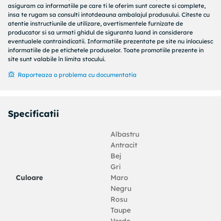
asiguram ca informatiile pe care ti le oferim sunt corecte si complete,
Culoare: Verde
insa te rugam sa consulti intotdeauna ambalajul produsului. Citeste cu
Material: Material textil (poliester 100%)
atentie instructiunile de utilizare, avertismentele furnizate de
producator si sa urmati ghidul de siguranta luand in considerare
Diametru: 300 cm
eventualele contraindicatii. Informatiile prezentate pe site nu inlocuiesc
Numar spite: 6
informatiile de pe etichetele produselor. Toate promotiile prezente in
Potrivita pentru umbrele de soare de exterior
site sunt valabile în limita stocului.
Asamblare necesara: Nu
Raporteaza o problema cu documentatia
Specificatii
Albastru
Antracit
Bej
Gri
Culoare
Maro
Negru
Rosu
Taupe