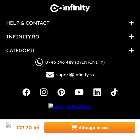
HELP & CONTACT
INFINITY.RO
CATEGORII
0746 346 489 (07INFINITY)
suport@infinity.ro
127
,
70
lei
Copyright © 2026 - Toate drepturile rezervate
Adauga in cos