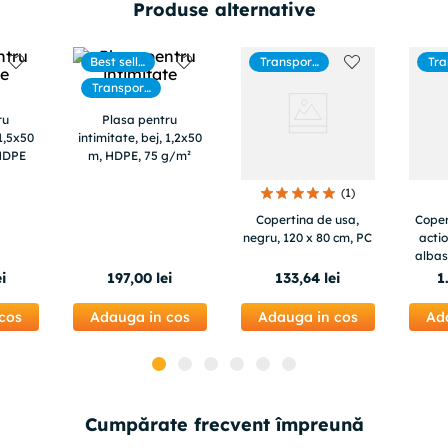
Produse alternative
Best selle
Transport
Tra
rs
gratuit
g
Transport
gratuit
ru
Plasa pentru
 1,5x50
intimitate, bej, 1,2x50
 HDPE
m, HDPE, 75 g/m²
(
1
)
Copertina de usa,
Coper
negru, 120 x 80 cm, PC
acti
albas
ei
197
,
00
lei
133
,
64
lei
1
cos
Adauga in cos
Adauga in cos
Ad
Cumpărate frecvent împreună