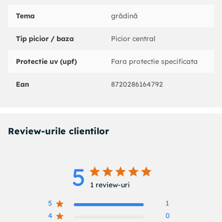
Tema
grădină
Tip picior / baza
Picior central
Protectie uv (upf)
Fara protectie specificata
Ean
8720286164792
Review-urile clientilor
5
5 out of 5 stars 1 total reviews
1 review-uri
5
1
4
0