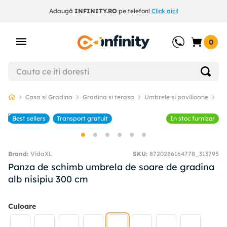
Adaugă
INFINITY.RO
pe telefon!
Click aici!
0
Casa si Gradina
Gradina si terasa
Umbrele si pavilioane
Um
Best sellers
Transport gratuit
In stoc furnizor
VidaXL
SKU
:
8720286164778_313795
Panza de schimb umbrela de soare de gradina
alb nisipiu 300 cm
Culoare