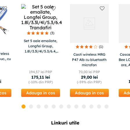
(
3
)
Set 5 oale emailate,
Longfei Group,
(
1
)
1.8l/3.3l/4l/5.3/6.4,
reless
Casti wireless MRG
Casca
Trandafiri
buc., cu
P47 Alb cu bluetooth
Bee LC
microfon
ore,
AI, D
194
,
57
lei PRP
70
,
00
lei PRP
Mult
175
,
11
lei
29
,
00
lei
i
(-
10%
din PRP)
(-
59%
din PRP)
cos
Adauga in cos
Adauga in cos
Ad
Linkuri utile