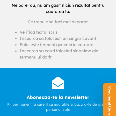
Ne pare rau, nu am gasit niciun rezultat pentru
cautarea ta.
Ce trebuie sa faci mai departe:
Verifica textul scris
Incearca sa folosesti un singur cuvant
Foloseste termeni generici in cautare
Incearca sa cauti folosind sinonime ale
termenului dorit
Voucherul tău este aici!
Aboneaza-te la newsletter
Fii permanent la curent cu noutatile si bucura-te de oferte
personalizate