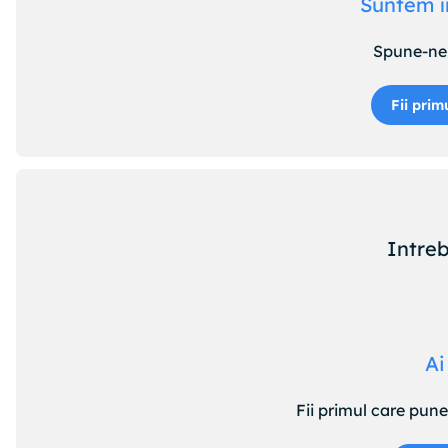
Suntem î
Spune-ne 
Fii prim
Intreb
Ai
Fii primul care pun