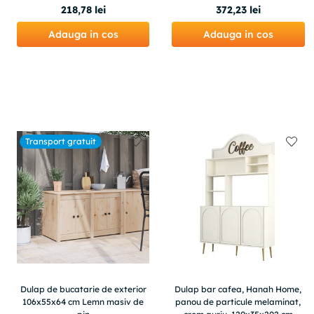
218
,
78
lei
372
,
23
lei
Adauga in cos
Adauga in cos
Transport gratuit
Dulap de bucatarie de exterior
Dulap bar cafea, Hanah Home,
106x55x64 cm Lemn masiv de
panou de particule melaminat,