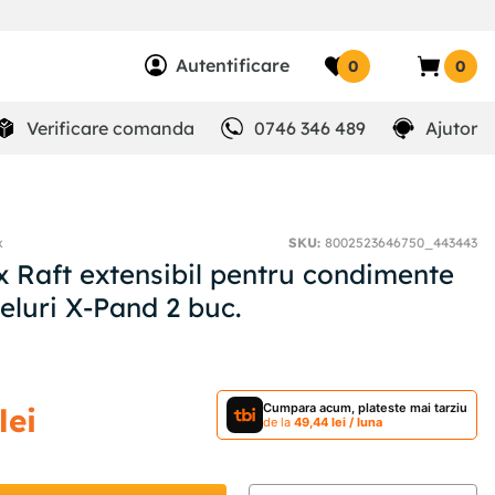
Autentificare
0
0
Verificare comanda
0746 346 489
Ajutor
x
SKU
:
8002523646750_443443
x Raft extensibil pentru condimente
eluri X-Pand 2 buc.
Cumpara acum, plateste mai tarziu
lei
de la
49
,
44
lei
/ luna