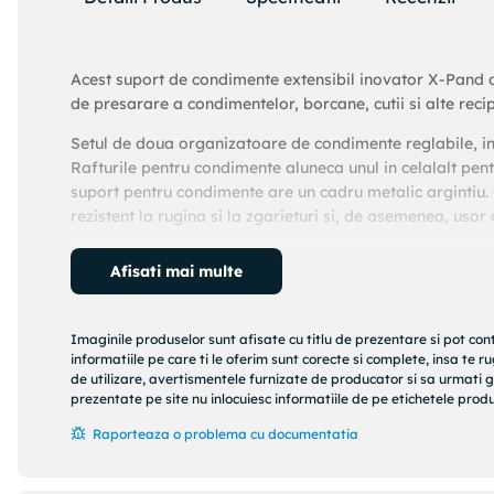
Acest suport de condimente extensibil inovator X-Pand de
de presarare a condimentelor, borcane, cutii si alte recipi
Setul de doua organizatoare de condimente reglabile, in
Rafturile pentru condimente aluneca unul in celalalt pen
suport pentru condimente are un cadru metalic argintiu. 
rezistent la rugina si la zgarieturi si, de asemenea, usor 
Nota
: Condimentele si borcanele de condimente nu sunt 
Afisati mai multe
Culoare: Argintiu
Material: Metal vopsit
Imaginile produselor sunt afisate cu titlu de prezentare si pot con
Strat de acoperire Polytherm rezistent
informatiile pe care ti le oferim sunt corecte si complete, insa te 
Dimensiuni: 26/51 x 47 x 3 cm (L x l x i)
de utilizare, avertismentele furnizate de producator si sa urmati g
Suport pentru condimente din 2 piese pentru sertar,
prezentate pe site nu inlocuiesc informatiile de pe etichetele produs
Rafturile reglabile aluneca unul in celalalt (pentru
Raporteaza o problema cu documentatia
Rezistent la rugina
Usor de curatat