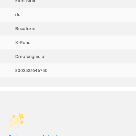
Extensibil
da
Bucatarie
X-Pand
Dreptunghiular
8002523646750