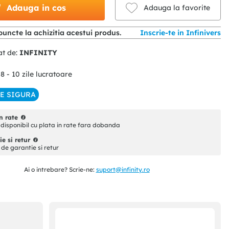
Adauga in cos
Adauga la favorite
uncte la achizitia acestui produs.
Inscrie-te in Infinivers
at de:
INFINITY
 8 - 10 zile lucratoare
IE SIGURA
n rate
disponibil cu plata in rate fara dobanda
e si retur
i de garantie si retur
Ai o intrebare? Scrie-ne:
suport@infinity.ro