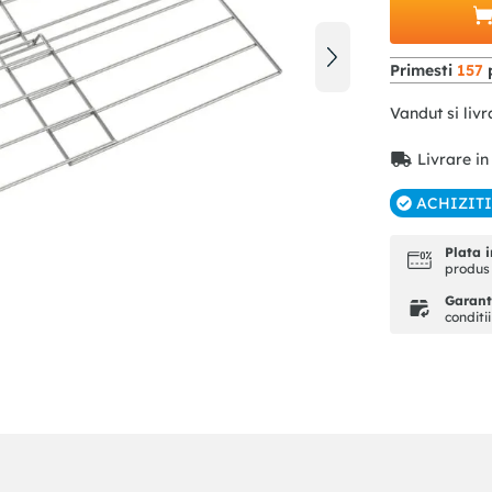
Primesti
157
p
Vandut si livr
Livrare in
ACHIZIT
Plata i
produs 
Garanti
conditi