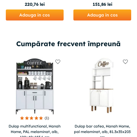
220
,
76
lei
151
,
86
lei
Adauga in cos
Adauga in cos
Cumpărate frecvent împreună
(
1
)
Dulap multifunctional, Hanah
Dulap bar cafea, Hanah Home,
Home, PAL melaminat, alb,
pal melaminat, alb, 81.3x35x203