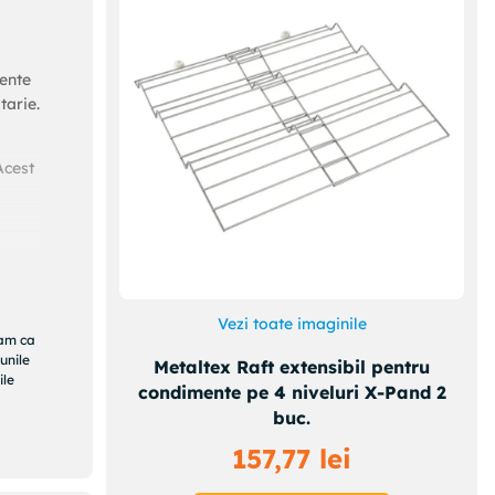
iente
tarie.
Acest
Vezi toate imaginile
ram ca
unile
Metaltex Raft extensibil pentru
ile
condimente pe 4 niveluri X-Pand 2
buc.
157
,
77
lei