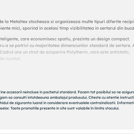
 la Metaltex stocheaza si organizeaza multe tipuri diferite recip
ente mici, sporind in acelasi timp vizibilitatea in sertarul din buca
teligente, care economisesc spatiu, prezinta un design compact.
tru a se potrivi cu majoritatea dimensiunilor standard de sertare. 
Cadrul are un strat de acoperire Polytherm, care este antistatic,
de curatat.
incluse.
tine accesorii neincluse in pachetul standard. Facem tot posibilul sa ne asigu
rugam sa consulti intotdeauna ambalajul produsului. Citeste cu atentie instructi
hidul de siguranta luand in considerare eventualele contraindicatii. Informati
 cu 4 niveluri
elor. Toate promotiile prezente in site sunt valabile în limita stocului.
 a se potrivi cu majoritatea spatiului standard pentru sertare)