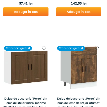
57
,
41
lei
142
,
55
lei
Adauga in cos
Adauga in cos
Transport gratuit
Transport gratuit
Dulap de bucatarie "Porto" din
Dulap de bucatarie „Porto” din
lemn de stejar maro, mărime
lemn de lemn de stejar afumat,