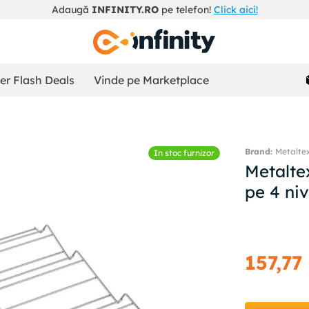
Adaugă
INFINITY.RO
pe telefon!
Click aici!
r Flash Deals
Vinde pe Marketplace
Metalte
In stoc furnizor
Metalte
pe 4 niv
157
,
77