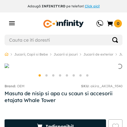
Adaugă
INFINITY.RO
pe telefon!
Click aici!
0
Jucarii, Copii si Bebe
Jucarii si jocuri
Jucarii de exterior
Jucar
OEM
SKU
:
akira_AKIRA_9340
Masuta de nisip si apa cu scaun si accesorii
etajata Whale Tower
Indisponibil