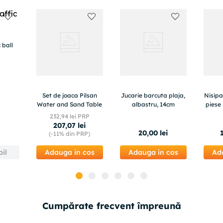
 ball
Set de joaca Pilsan
Jucarie barcuta plaja,
Nisipa
Water and Sand Table
albastru, 14cm
pies
232
,
94
lei PRP
207
,
07
lei
20
,
00
lei
(-
11%
din PRP)
il
Adauga in cos
Adauga in cos
Ad
Cumpărate frecvent împreună