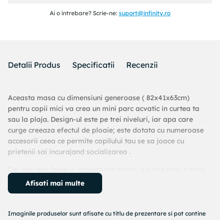
Ai o intrebare? Scrie-ne:
suport@infinity.ro
Detalii Produs
Specificatii
Recenzii
Aceasta masa cu dimensiuni generoase ( 82x41x63cm)
pentru copii mici va crea un mini parc acvatic in curtea ta
sau la plaja. Design-ul este pe trei niveluri, iar apa care
curge creeaza efectul de ploaie; este dotata cu numeroase
accesorii ceea ce permite copilului tau se sa joace cu
prietenii sai incurajand socializarea .
Cei mici pot folosi o stropitoare pentru a turna apa in tava
de sus, iar cand apa se revarsa in piscina subterana, moara
Afisati mai multe
de apa incepe sa se invarte, iar barcuta navigheaza liber.
Stimulati imaginatia si permiteti invatarea prin joc.
Imaginile produselor sunt afisate cu titlu de prezentare si pot contine
Include o palnie sub forma de delfin, moara de apa,