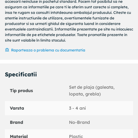
accesorii neincluse in pachetul standard. Facem tot posibilul sa ne
morisca de apa, barcuta, stropitoare, lopata, grebla, sita,
asiguram ca informatiile pe care ti le oferim sunt corecte si complete,
insa te rugam sa consulti intotdeauna ambalajul produsului. Citeste cu
forme de nisip cu diverse modele. Accesoriile viu colorate au
atentie instructiunile de utilizare, avertismentele furnizate de
marginile netede pentru ca copiii sa se joace in siguranta si
producator si sa urmati ghidul de siguranta luand in considerare
sa se distreze vara.
eventualele contraindicatii. Informatiile prezentate pe site nu inlocuiesc
informatiile de pe etichetele produselor. Toate promotiile prezente in
Parintii pot urma instructiunile de montaj pentru asamblare
site sunt valabile în limita stocului.
si se intretine usor cu o laveta umeda Este un cadou grozav
Raporteaza o problema cu documentatia
pentru copiii mici, pentru orice ocazie, petreceri, zile de
nastere, si sarbatori.
Recomandat pentru copii cu varsta +3ani.
Specificatii
Set de plaja (galeata,
Tip produs
lopata, grebla)
Varsta
3 - 4 ani
Brand
No-Brand
Material
Plastic