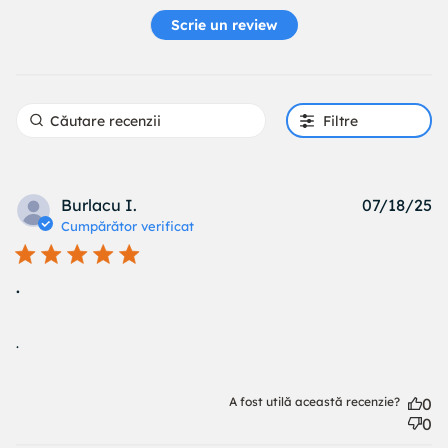
Scrie un review
Filtre
Pu
Burlacu I.
07/18/25
d
Cumpărător verificat
.
read more about review content
.
A fost utilă această recenzie?
0
0