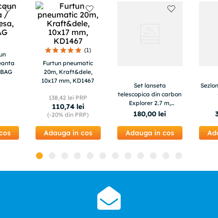
(
1
)
un
eanta
Furtun pneumatic
LEBAG
20m, Kraft&dele,
10x17 mm, KD1467
Set lanseta
Sezlo
telescopica din carbon
138
,
42
lei PRP
Explorer 2.7 m,
110
,
74
lei
mulineta CB 40, senzor
180
,
00
lei
(-
20%
din PRP)
cu accesorii 616, fir,
nada, montura
cos
Adauga in cos
Adauga in cos
Ad