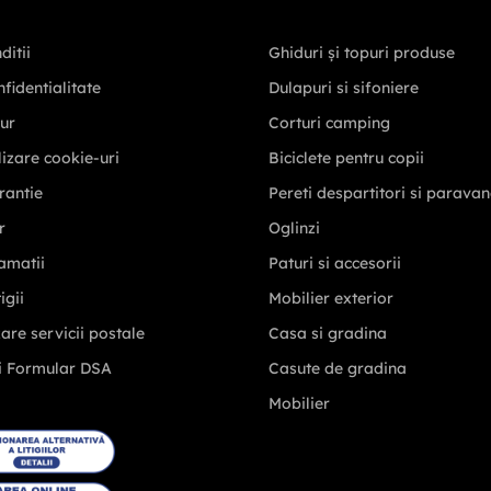
ditii
Ghiduri și topuri produse
nfidentialitate
Dulapuri si sifoniere
tur
Corturi camping
ilizare cookie-uri
Biciclete pentru copii
rantie
Pereti despartitori si parava
r
Oglinzi
amatii
Paturi si accesorii
igii
Mobilier exterior
zare servicii postale
Casa si gradina
i Formular DSA
Casute de gradina
Mobilier