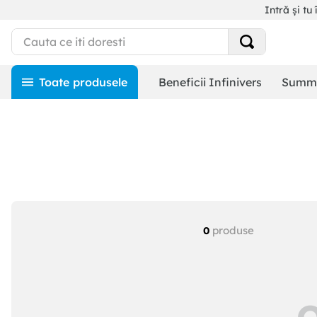
Intră și tu 
Beneficii Infinivers
Summe
produse
0