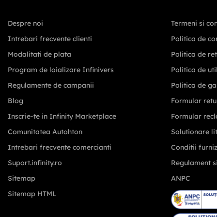
Despre noi
Termeni si con
Intrebari frecvente clienti
Politica de co
Modalitati de plata
Politica de re
Program de loializare Infinivers
Politica de ut
Regulamente de campanii
Politica de ga
Blog
Formular retu
Inscrie-te in Infinity Marketplace
Formular recl
Comunitatea Autohton
Solutionare lit
Intrebari frecvente comercianti
Conditii furni
Suport.infinity.ro
Regulament s
Sitemap
ANPC
Sitemap HTML