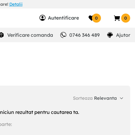
zare!
Detalii
Autentificare
0
0
Verificare comanda
0746 346 489
Ajutor
Sorteaza
Relevanta
niciun rezultat pentru cautarea ta.
parte: