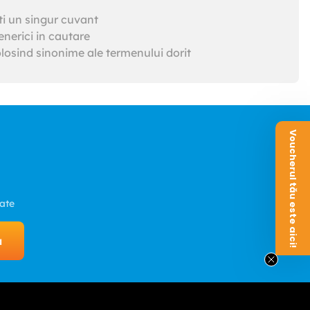
ti un singur cuvant
nerici in cautare
losind sinonime ale termenului dorit
Voucherul tău este aici!
zate
a