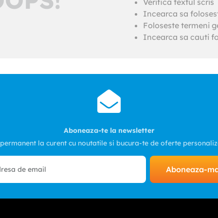
Verifica textul scris
Incearca sa foloses
Foloseste termeni ge
Incearca sa cauti fo
Aboneaza-te la newsletter
 permanent la curent cu noutatile si bucura-te de oferte personali
Aboneaza-m