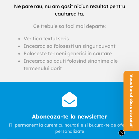
Ne pare rau, nu am gasit niciun rezultat pentru
cautarea ta.
Ce trebuie sa faci mai departe:
Verifica textul scris
Incearca sa folosesti un singur cuvant
Foloseste termeni generici in cautare
Incearca sa cauti folosind sinonime ale
termenului dorit
Voucherul tău este aici!
Aboneaza-te la newsletter
Fii permanent la curent cu noutatile si bucura-te de oferte
personalizate