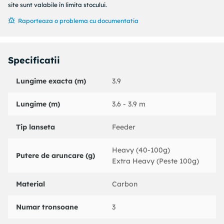
Greutate:
site sunt valabile în limita stocului.
Raporteaza o problema cu documentatia
- 3.9 m - 280 g;
Specificatii
Lungime exacta (m)
3.9
Lungime (m)
3.6 - 3.9 m
Tip lanseta
Feeder
Heavy (40-100g)
Putere de aruncare (g)
Extra Heavy (Peste 100g)
Material
Carbon
Numar tronsoane
3