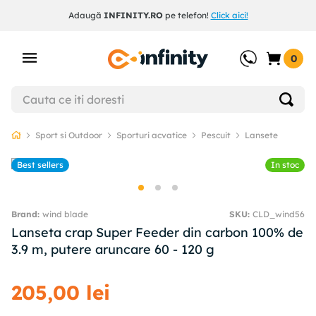
Adaugă
INFINITY.RO
pe telefon!
Click aici!
0
Sport si Outdoor
Sporturi acvatice
Pescuit
Lansete
Best sellers
In stoc
wind blade
SKU
:
CLD_wind56
Lanseta crap Super Feeder din carbon 100% de
3.9 m, putere aruncare 60 - 120 g
205
,
00
lei