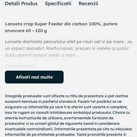
Detalii Produs
Specificatii
Recenzii
Lanseta crap Super Feeder din carbon 100%, putere
aruncare 60 - 120 g
Lanseta destinata pescuitului atat pe rauri cat si pe mare , cu
un aspect deosebit. Ranforsarea, precum si inelele cu picior
dublu permit lansari medii si mari.
Caracteristici:
Afisati mai multe
Lungime: intre 3.9 m;
Lungime transport:
- 3.9 m - 140 cm;
Imaginile produselor sunt afisate cu titlu de prezentare si pot contine
accesorii neincluse in pachetul standard. Facem tot posibilul sa ne
Putere de aruncare: 60-120 g;
asiguram ca informatiile pe care ti le oferim sunt corecte si complete,
Numar tronsoane: 3;
insa te rugam sa consulti intotdeauna ambalajul produsului. Citeste cu
atentie instructiunile de utilizare, avertismentele furnizate de
Numar varfuri de rezerva: 3 buc;
producator si sa urmati ghidul de siguranta luand in considerare
Inele de tip SIC;
eventualele contraindicatii. Informatiile prezentate pe site nu inlocuiesc
Material: carbon 100%;
informatiile de pe etichetele produselor. Toate promotiile prezente in