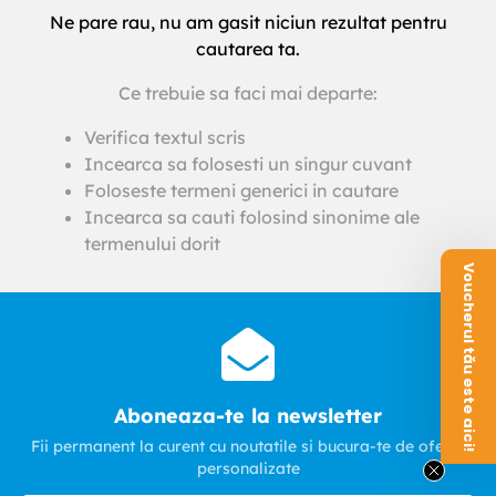
Ne pare rau, nu am gasit niciun rezultat pentru
cautarea ta.
Ce trebuie sa faci mai departe:
Verifica textul scris
Incearca sa folosesti un singur cuvant
Foloseste termeni generici in cautare
Incearca sa cauti folosind sinonime ale
termenului dorit
Voucherul tău este aici!
Aboneaza-te la newsletter
Fii permanent la curent cu noutatile si bucura-te de oferte
personalizate