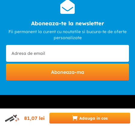
Aboneaza-te la newsletter
Fii permanent la curent cu noutatile si bucura-te de oferte
personalizate
Aboneaza-ma
81
,
07
lei
Adauga in cos
HELP & CONTACT