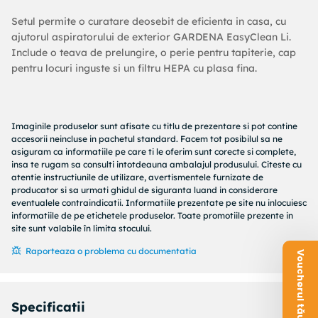
Setul permite o curatare deosebit de eficienta in casa, cu
ajutorul aspiratorului de exterior GARDENA EasyClean Li.
Include o teava de prelungire, o perie pentru tapiterie, cap
pentru locuri inguste si un filtru HEPA cu plasa fina.
Imaginile produselor sunt afisate cu titlu de prezentare si pot contine
accesorii neincluse in pachetul standard. Facem tot posibilul sa ne
asiguram ca informatiile pe care ti le oferim sunt corecte si complete,
insa te rugam sa consulti intotdeauna ambalajul produsului. Citeste cu
atentie instructiunile de utilizare, avertismentele furnizate de
producator si sa urmati ghidul de siguranta luand in considerare
eventualele contraindicatii. Informatiile prezentate pe site nu inlocuiesc
informatiile de pe etichetele produselor. Toate promotiile prezente in
site sunt valabile în limita stocului.
Raporteaza o problema cu documentatia
Voucherul tău este aici!
Specificatii