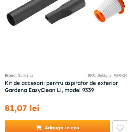
Gardena
SKU
:
Beldany_9343-20
Kit de accesorii pentru aspirator de exterior
Gardena EasyClean Li, model 9339
81
,
07
lei
Adauga in cos