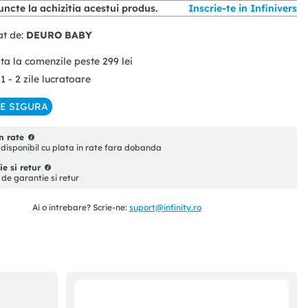
ncte la achizitia acestui produs.
Inscrie-te in Infinivers
at de:
DEURO BABY
ita la comenzile peste
299
lei
 1 - 2 zile lucratoare
IE SIGURA
n rate
disponibil cu plata in rate fara dobanda
e si retur
i de garantie si retur
Ai o intrebare? Scrie-ne:
suport@infinity.ro