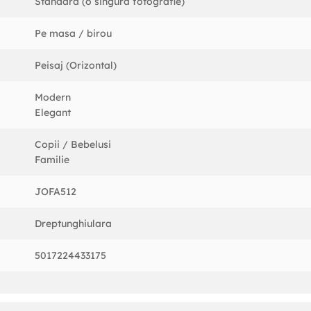
Standard (o singura fotografie)
Pe masa / birou
Peisaj (Orizontal)
Modern
Elegant
Copii / Bebelusi
Familie
JOFA512
Dreptunghiulara
5017224433175