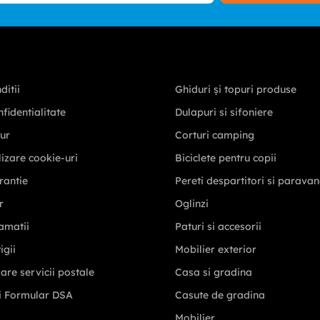
Aboneaza-te la newsletter
 permanent la curent cu noutatile si bucura-te de oferte personali
Aboneaza-m
ditii
Ghiduri și topuri produse
nfidentialitate
Dulapuri si sifoniere
tur
Corturi camping
ilizare cookie-uri
Biciclete pentru copii
rantie
Pereti despartitori si parava
r
Oglinzi
amatii
Paturi si accesorii