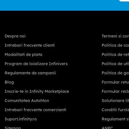
Fii
Despre noi
Termeni si con
Intrebari frecvente clienti
Politica de co
Modalitati de plata
Politica de re
Program de loializare Infinivers
Politica de ut
Regulamente de campanii
Politica de ga
Blog
Formular retu
Inscrie-te in Infinity Marketplace
Formular recl