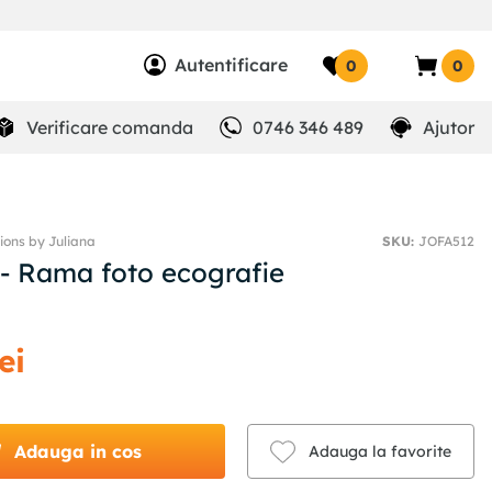
Autentificare
0
0
Verificare comanda
0746 346 489
Ajutor
ions by Juliana
SKU
:
JOFA512
 - Rama foto ecografie
lei
Adauga in cos
Adauga la favorite