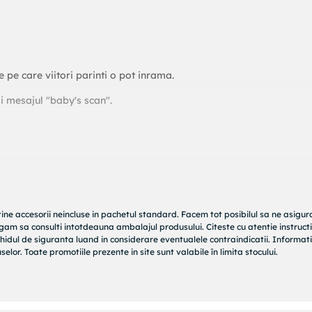
 pe care viitori parinti o pot inrama.
i mesajul "baby's scan".
ia
cadouri pentru parinti in devenire.
Pentru alte modele de tabl
douri viitori parinti, puteti accesa categoria
aici.
tine accesorii neincluse in pachetul standard. Facem tot posibilul sa ne asigu
rugam sa consulti intotdeauna ambalajul produsului. Citeste cu atentie instructi
belus, fie ca sunteti fericitii parinti, fie ca sunteti nasi sau alt
hidul de siguranta luand in considerare eventualele contraindicatii. Informati
l potrivit dintr-o gama variata de
cadouri pentru bebelusi, ca
elor. Toate promotiile prezente in site sunt valabile în limita stocului.
u ruperea turtei
si
taierea motului
sau
cadouri pentru primul Cr
goriile
aici.
olectie de care va puteti bucura la magazinul online K&R Baby. 