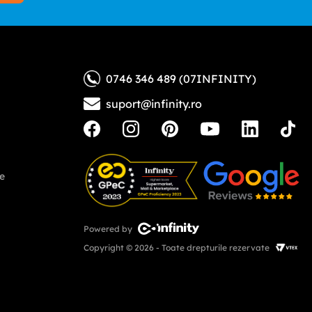
zate
a
0746 346 489 (07INFINITY)
suport@infinity.ro
ne