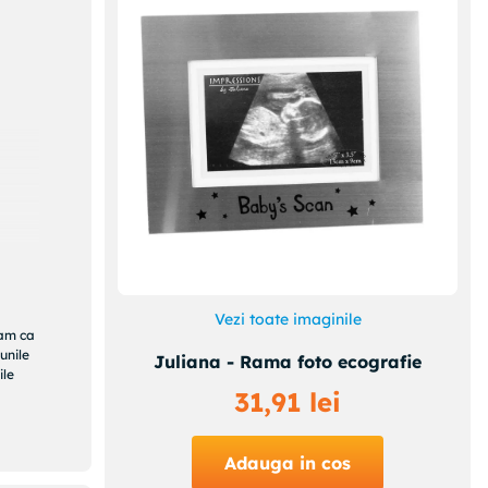
ite cu
Vezi toate imaginile
ram ca
unile
Juliana - Rama foto ecografie
cineva
ile
douri
31
,
91
lei
aciun
.
Adauga in cos
Puteti