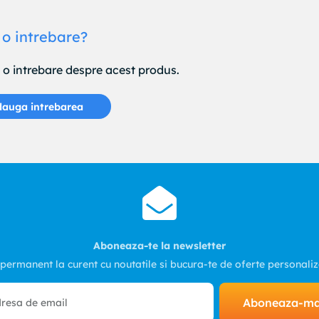
 o intrebare?
e o intrebare despre acest produs.
auga intrebarea
Produse vizualizate recent
Juliana - Rama foto
ecografie