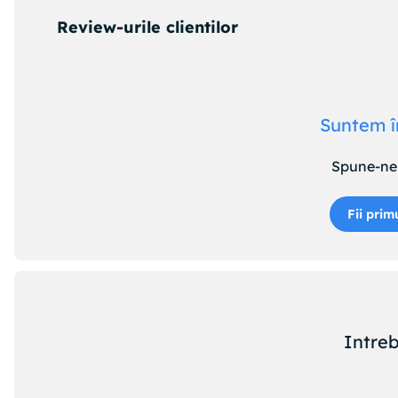
Review-urile clientilor
Suntem î
Spune-ne 
Fii prim
Intreb