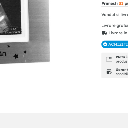
Primesti
31
pu
Vandut si livr
Livrare gratu
Livrare in
ACHIZIT
Plata i
produs 
Garanti
conditi