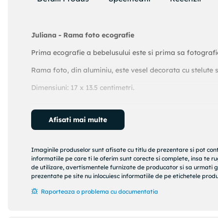
Juliana - Rama foto ecografie
Prima ecografie a bebelusului este si prima sa fotografie
Rama foto, din aluminiu, este vesel decorata cu stelute s
Dimensiuni: 17 x 13.5 centimetri.
Rama se livreaza in cutie eleganta Juliana.
Afisati mai multe
Juliana - Rama foto ecografie
face parte din categor
creta, rama foto ecografie, mulaj burtica sau alte idei ca
Imaginile produselor sunt afisate cu titlu de prezentare si pot con
informatiile pe care ti le oferim sunt corecte si complete, insa te 
Pentru ca exista multe momente importante in viata unui be
de utilizare, avertismentele furnizate de producator si sa urmati g
drag din viata bebelusului, la K&R Baby gasiti cadou
prezentate pe site nu inlocuiesc informatiile de pe etichetele produs
botez, cadouri pentru prima aniversare, cadouri pentr
Raporteaza o problema cu documentatia
Pentru mai multe modele si idei, puteti accesa toate cate
Produsul apartine colectiei Impressions by Juliana, c