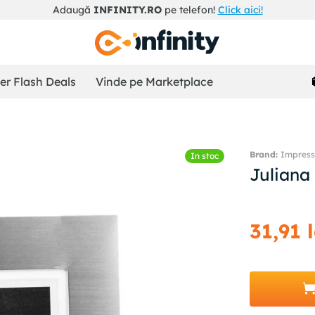
Adaugă
INFINITY.RO
pe telefon!
Click aici!
r Flash Deals
Vinde pe Marketplace
Impress
In stoc
Juliana
31
,
91