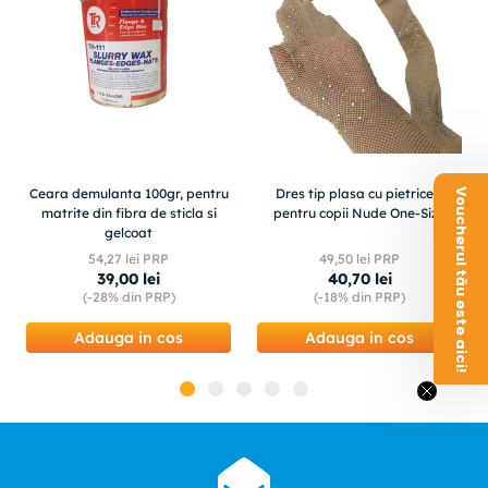
Ceara demulanta 100gr, pentru
Dres tip plasa cu pietricele
Voucherul tău este aici!
matrite din fibra de sticla si
pentru copii Nude One-Size
gelcoat
54
,
27
lei PRP
49
,
50
lei PRP
39
,
00
lei
40
,
70
lei
(-
28%
din PRP)
(-
18%
din PRP)
Adauga in cos
Adauga in cos