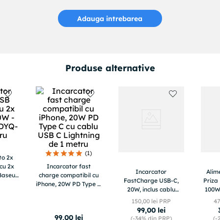
Adauga intrebarea
Produse alternative
BOROFONE - este un brand specializat in productia
accesoriilor pentru telefoane mobile si accesorii digitale.
Prin cercetarea si dezvoltarea permanenta independenta,
acesta contribuie la imbunatatirea produselor si la evolutia
lor, folosind metode de gestionare stiintifica si selectie de
precizie a datelor.
(
1
)
to 2x
cu 2x
Incarcator fast
Incarcator
Alim
 Baseus
charge compatibil cu
FastCharge USB-C,
Priza
Negru
iPhone, 20W PD Type C
20W, inclus cablu
100W
cu cablu USB C
Lightning 1m,
150
,
00
lei PRP
4
Lightning de 1 metru
compatibil cu iPhone
(P10
99
,
00
lei
11, 12, 13, 14
C
99
,
00
lei
(-
34%
din PRP)
(-