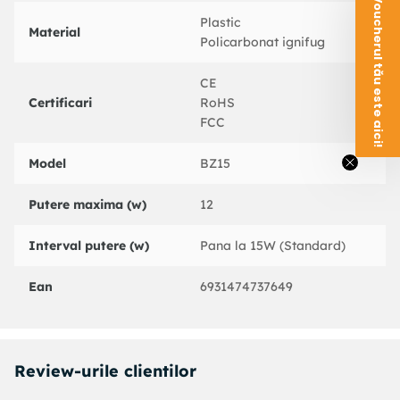
Voucherul tău este aici!
Plastic
Material
Policarbonat ignifug
CE
Certificari
RoHS
FCC
Model
BZ15
Putere maxima (w)
12
Interval putere (w)
Pana la 15W (Standard)
Ean
6931474737649
Review-urile clientilor
Afisajul digital LED arata tensiunea bateriei masinii care