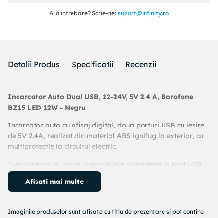
Ai o intrebare? Scrie-ne:
suport@infinity.ro
Detalii Produs
Specificatii
Recenzii
Incarcator Auto Dual USB, 12-24V, 5V 2.4 A, Borofone
BZ15 LED 12W - Negru
Incarcator auto cu afisaj digital, doua porturi USB cu iesire
de 5V 2.4A, realizat din material ABS ignifug la exterior, cu
multiprotectie la circuitul electric.
Functioneaza cu toate dispozitivele alimentate la port USB,
cum sunt smartphone-urile si tabletele Android si Apple,
Afisati mai multe
power bank-uri si alte dispozitive si accesorii electronice.
Imaginile produselor sunt afisate cu titlu de prezentare si pot contine