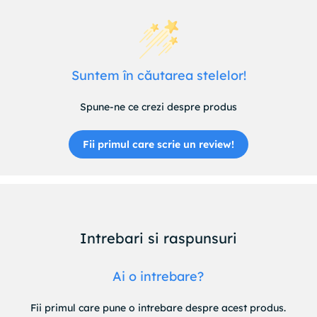
alimenteaza portul brichetei masinii , unde se conecteaza
incarcatorul.
Designul compact si modern, potrivit pentru interiorul
oricarei masini, oferind functionalitate, eficienta si eleganta
Suntem în căutarea stelelor!
in acelasi timp.
Spune-ne ce crezi despre produs
Materialele de calitate si procesul de verificare al executiei
produsului, dupa standarde inalte, ofera un produs sigur,
durabil, care corespunde exigentelor utilizatorilor
Fii primul care scrie un review!
pretentiosi.
Intrebari si raspunsuri
Ai o intrebare?
Fii primul care pune o intrebare despre acest produs.