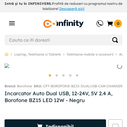
Intră și tu în INFINIVERS.
Profită de reduceri cu programul nostru de
loializare!
Descoperă aici!
0
Laptop, Telefoane si Tablete
Telefoane mobile si accesorii
Acce
Borofone
SKU
:
CPT-BOROFONE-BZ15-DUALUSB-CAR-CHARGER
Incarcator Auto Dual USB, 12-24V, 5V 2.4 A,
Borofone BZ15 LED 12W - Negru
Indisponibil