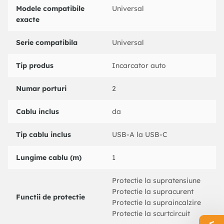
port USB.
Modele compatibile
Universal
Protectiile incorporate va protejeaza dispozitivele impotriva
exacte
curentului excesiv, supraincalzirii si supraincarcarii.
Serie compatibila
Universal
Specificatii:
Tip produs
Tip produs : Incarcator pentru masina
Incarcator auto
Destinat pentru : incarcare dispozitive electronice
Brand : Borofone
Numar porturi
2
Model : BZ15
Material: ABS, PC
Cablu inclus
da
Culoare : negru
Conectare : bricheta auto
Tip cablu inclus
USB-A la USB-C
Intrare curent : DC 12-24V
Iesire curent la un port USB : 5V 2.4A
Lungime cablu (m)
1
Iesire totala curent : 5V 2.4A
Dimensiuni produs : 70 x 35 x 30 mm
Protectie la supratensiune
Greutate produs : 18 g
Protectie la supracurent
Functii de protectie
Dimensiuni ambalaj : 165 x 92 x 35 mm
Protectie la supraincalzire
Greutate cu ambalaj : 45 g
Protectie la scurtcircuit