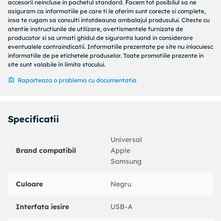
accesorii neincluse in pachetul standard. Facem tot posibilul sa ne
asiguram ca informatiile pe care ti le oferim sunt corecte si complete,
insa te rugam sa consulti intotdeauna ambalajul produsului. Citeste cu
atentie instructiunile de utilizare, avertismentele furnizate de
producator si sa urmati ghidul de siguranta luand in considerare
eventualele contraindicatii. Informatiile prezentate pe site nu inlocuiesc
informatiile de pe etichetele produselor. Toate promotiile prezente in
site sunt valabile în limita stocului.
Raporteaza o problema cu documentatia
Specificatii
Universal
Brand compatibil
Apple
Samsung
Culoare
Negru
Incarcati rapid doua dispozitive simultan la viteza maxima
Interfata iesire
USB-A
cu 12W 5V 2.4A de iesire adaptiva dedicata pentru fiecare