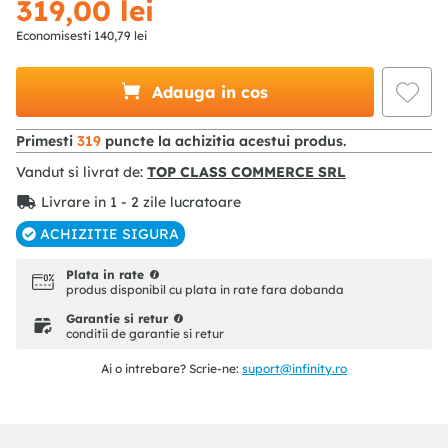
319
,
00
lei
Economisesti
140
,
79
lei
Adauga in cos
Primesti
319
puncte la achizitia acestui produs.
Vandut si livrat de:
TOP CLASS COMMERCE SRL
Livrare in 1 - 2 zile lucratoare
ACHIZITIE SIGURA
Plata in rate
produs disponibil cu plata in rate fara dobanda
Garantie si retur
conditii de garantie si retur
Ai o intrebare? Scrie-ne:
suport@infinity.ro