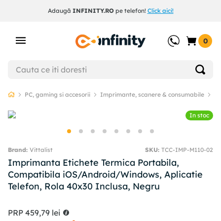
Adaugă
INFINITY.RO
pe telefon!
Click aici!
0
PC, gaming si accesorii
Imprimante, scanere & consumabile
I
In stoc
Vittalist
SKU
:
TCC-IMP-M110-02
Imprimanta Etichete Termica Portabila,
Compatibila iOS/Android/Windows, Aplicatie
Telefon, Rola 40x30 Inclusa, Negru
PRP
459
,
79
lei