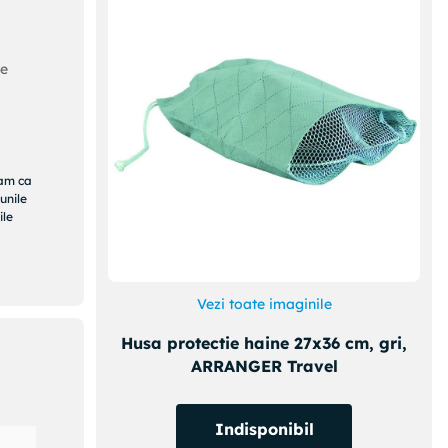
de
ram ca
unile
ile
Vezi toate imaginile
Husa protectie haine 27x36 cm, gri,
ARRANGER Travel
Indisponibil