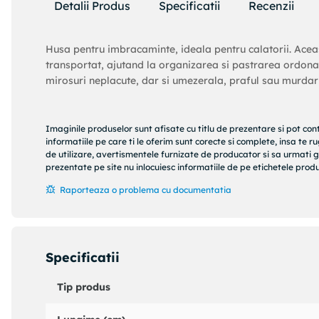
Detalii Produs
Specificatii
Recenzii
Husa pentru imbracaminte, ideala pentru calatorii. Aceast
transportat, ajutand la organizarea si pastrarea ordonat
mirosuri neplacute, dar si umezerala, praful sau murdaria
Imaginile produselor sunt afisate cu titlu de prezentare si pot con
informatiile pe care ti le oferim sunt corecte si complete, insa te 
de utilizare, avertismentele furnizate de producator si sa urmati g
prezentate pe site nu inlocuiesc informatiile de pe etichetele produs
Raporteaza o problema cu documentatia
Specificatii
Tip produs