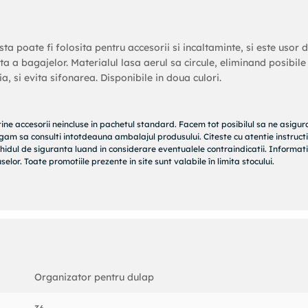
a poate fi folosita pentru accesorii si incaltaminte, si este usor 
a a bagajelor. Materialul lasa aerul sa circule, eliminand posibile
, si evita sifonarea. Disponibile in doua culori.
tine accesorii neincluse in pachetul standard. Facem tot posibilul sa ne asigu
rugam sa consulti intotdeauna ambalajul produsului. Citeste cu atentie instructi
hidul de siguranta luand in considerare eventualele contraindicatii. Informati
elor. Toate promotiile prezente in site sunt valabile în limita stocului.
Organizator pentru dulap