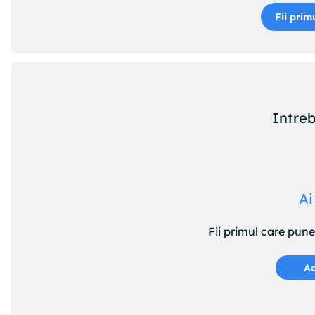
Fii prim
Intreb
Ai
Fii primul care pun
Ad