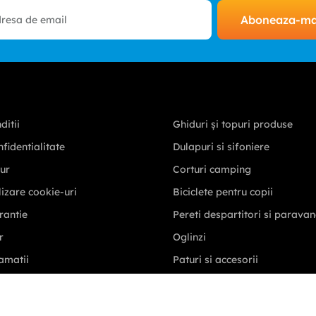
Aboneaza-m
ditii
Ghiduri și topuri produse
nfidentialitate
Dulapuri si sifoniere
tur
Corturi camping
ilizare cookie-uri
Biciclete pentru copii
rantie
Pereti despartitori si parava
r
Oglinzi
amatii
Paturi si accesorii
igii
Mobilier exterior
zare servicii postale
Casa si gradina