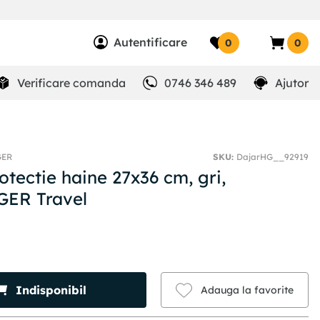
Autentificare
0
0
Verificare comanda
0746 346 489
Ajutor
GER
SKU
:
DajarHG__92919
otectie haine 27x36 cm, gri,
ER Travel
Indisponibil
Adauga la favorite