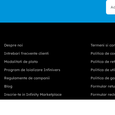
Despre noi
Termeni si con
Intrebari frecvente clienti
Politica de co
Modalitati de plata
Politica de re
Program de loializare Infinivers
Politica de ut
Regulamente de campanii
Politica de ga
Blog
Formular retu
Inscrie-te in Infinity Marketplace
Formular recl
Comunitatea Autohton
Solutionare lit
Intrebari frecvente comercianti
Conditii furni