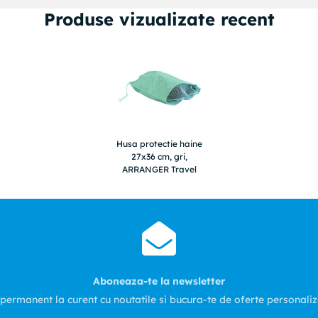
Produse vizualizate recent
Husa protectie haine
27x36 cm, gri,
ARRANGER Travel
Aboneaza-te la newsletter
 permanent la curent cu noutatile si bucura-te de oferte personali