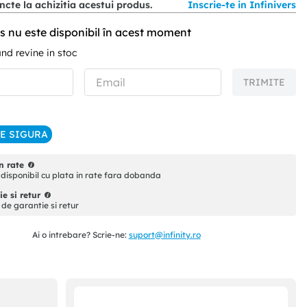
cte la achizitia acestui produs.
Inscrie-te in Infinivers
s nu este disponibil în acest moment
d revine in stoc
TRIMITE
IE SIGURA
n rate
disponibil cu plata in rate fara dobanda
e si retur
i de garantie si retur
Ai o intrebare? Scrie-ne:
suport@infinity.ro