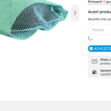
Primesti
0
pun
Acest produ
Anunta-ma can
ACHIZIT
Plata i
produs 
Garanti
conditi