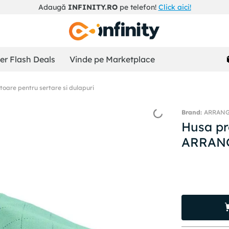
Adaugă
INFINITY.RO
pe telefon!
Click aici!
r Flash Deals
Vinde pe Marketplace
oare pentru sertare si dulapuri
ARRAN
Husa pr
ARRANG