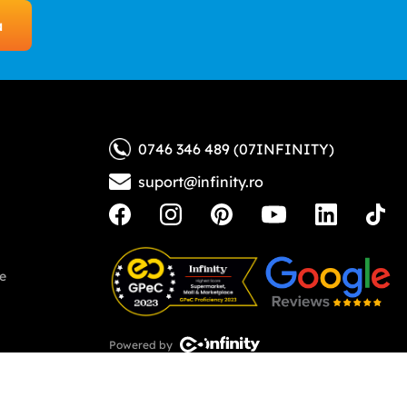
a
0746 346 489 (07INFINITY)
suport@infinity.ro
ne
Powered by
Copyright © 2026 - Toate drepturile rezervate