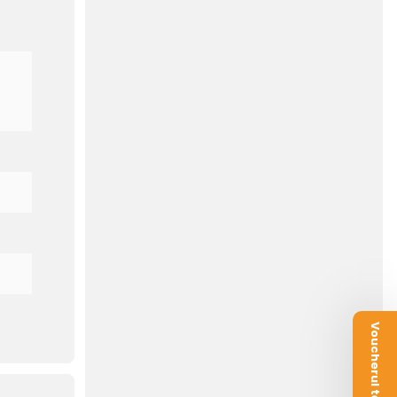
i Mac
si se