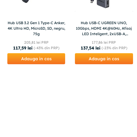
Hub USB 3.2 Gen 1 Type-C Anker,
Hub USB-C UGREEN UNO,
4K Ultra HD, MicroSD, SD, negru,
10Gbps, HDMI 4K@60Hz, Afisaj
75g
LED Inteligent, 2xUSB-A,
2xUSB-C, PD 100 W,
205
,
81
lei PRP
177
,
86
lei PRP
Compatibiliate Universala
117
,
59
lei
137
,
54
lei
(-
43%
din PRP)
(-
23%
din PRP)
Adauga in cos
Adauga in cos