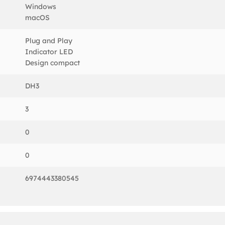
Windows
macOS
Plug and Play
ntru birou, acasa sau in deplasare, oferindu-ti acces rapid la mai
Indicator LED
Design compact
 port USB intr-un hub cu 3 conectori USB-A mama, perfect pentru
DH3
rilor sau altor periferice.
leme cu cele mai populare sisteme de operare, inclusiv Windows s
3
0
l, cu dimensiuni de doar 50 × 22 × 20 mm, este usor de transportat 
0
zi si il folosesti imediat.
6974443380545