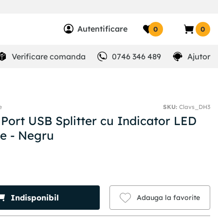
Autentificare
0
0
Verificare comanda
0746 346 489
Ajutor
e
SKU
:
Clavs_DH3
 Port USB Splitter cu Indicator LED
e - Negru
Indisponibil
Adauga la favorite