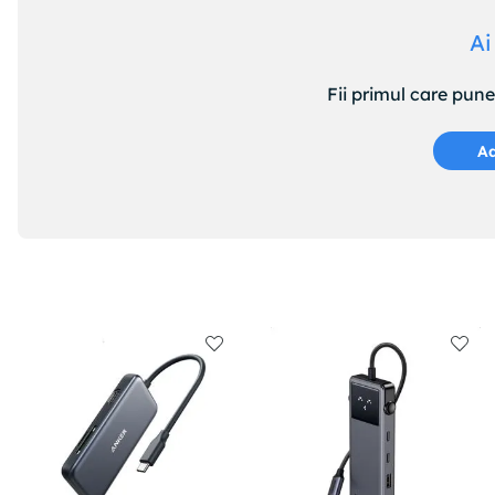
Ai
Fii primul care pun
Ad
Indiferent daca ai nevoie de mai multe porturi USB pen
simpla si eficienta pentru extinderea conectivitatii.