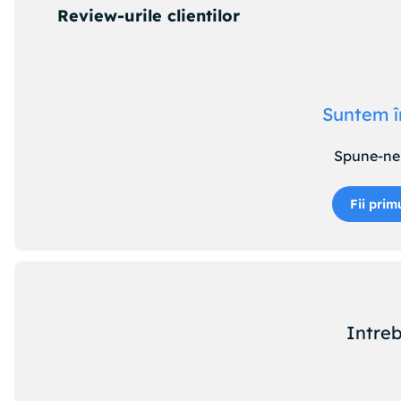
Review-urile clientilor
Suntem î
Spune-ne 
Fii prim
Intreb