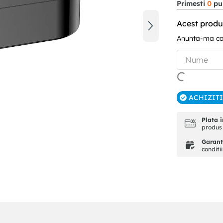
Primesti
0
pun
Acest produ
Anunta-ma can
ACHIZIT
Plata i
produs 
Garanti
conditi