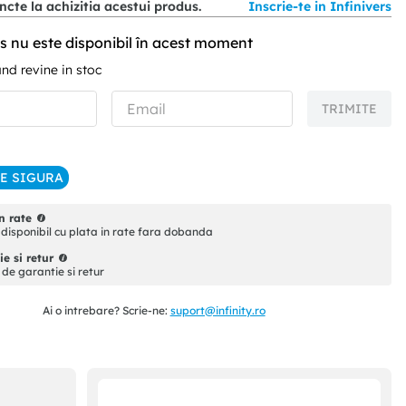
cte la achizitia acestui produs.
Inscrie-te in Infinivers
s nu este disponibil în acest moment
d revine in stoc
TRIMITE
IE SIGURA
n rate
disponibil cu plata in rate fara dobanda
e si retur
i de garantie si retur
Ai o intrebare? Scrie-ne:
suport@infinity.ro