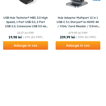
USB Hub Techstar® HB3, 3.0 High
Hub Adaptor Multiport 12 in 1
Speed, 1 Port USB 3.0, 2 Port
USB-C 3.1 Staryon® la HDMI 4K
USB 2.0, Conexiune USB 3.0 de
/ VGA/ Card Reader / 3.5mm
mare viteza, Compact
Jack Audio, Gri
23
,
37
lei PRP
479
,
99
lei PRP
19
,
98
lei
239
,
99
lei
(-
15%
din PRP)
(-
50%
din PRP)
Adauga in cos
Adauga in cos