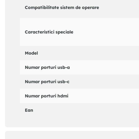
Compatibilitate sistem de operare
Cu un design compact si elegant, acest hub este ideal pe
Caracteristici speciale
multe dispozitive simultan.
✔️ 3 porturi USB-A suplimentare – Transforma un singur
Model
conectarea stick-urilor de memorie, tastaturilor, mouse-u
✔️ Compatibilitate universala – Functioneaza fara prob
Numar porturi usb-a
OS.
Numar porturi usb-c
✔️ Design portabil si rezistent – Fabricat din ABS durabi
potriveste discret in orice spatiu de lucru.
Numar porturi hdmi
✔️ Plug & Play – Nu necesita instalare de drivere – conecte
Ean