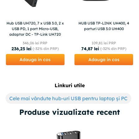
Hub USB UH720, 7 x USB 3.0, 2 x
HUB USB TP-LINK UH400, 4
USB PD, 1 port Micro-USB,
porturi USB 3.0 UH400
adaptor DC - TP-Link UH720
346
,
06
lei PRP
109
,
81
lei PRP
236
,
25
lei
74
,
87
lei
(-
32%
din PRP)
(-
32%
din PRP)
Adauga in cos
Adauga in cos
Linkuri utile
Cele mai vândute hub-uri USB pentru laptop și PC
Produse vizualizate recent