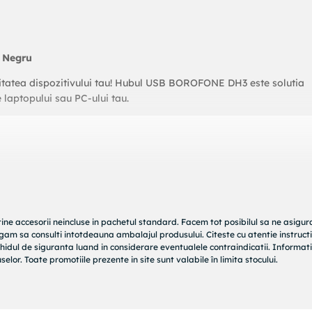
- Negru
tatea dispozitivului tau! Hubul USB BOROFONE DH3 este solutia
 laptopului sau PC-ului tau.
tine accesorii neincluse in pachetul standard. Facem tot posibilul sa ne asigu
rugam sa consulti intotdeauna ambalajul produsului. Citeste cu atentie instructi
hidul de siguranta luand in considerare eventualele contraindicatii. Informati
elor. Toate promotiile prezente in site sunt valabile în limita stocului.