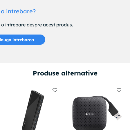
 o intrebare?
e o intrebare despre acest produs.
auga intrebarea
Produse alternative
tru munca sau pentru utilizare zilnica, BOROFONE DH3 este alege