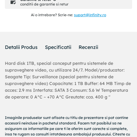
conditii de garantie si retur
Ai o intrebare? Scrie-ne:
suport@infinity.ro
Detalii Produs
Specificatii
Recenzii
Hard disk 1TB, special conceput pentru sistemele de
supraveghere video, cu utilizare 24/7. Model/producator:
Seagate Tip: Surveillance (special pentru sisteme de
supraveghere video) Capacitate: 1 TB Buffer: 64 MB Timp de
acces: 2.9 ms Interfata: SATA 3 Consum: 5.6 W Temperatura
de operare: 0 A°C ~ +70 A°C Greutate: cca. 400 g "
Imaginile produselor sunt afisate cu titlu de prezentare si pot contine
accesorii neincluse in pachetul standard. Facem tot posibilul sa ne
asiguram ca informatiile pe care ti le oferim sunt corecte si complete,
insa te rugam sa consulti intotdeauna ambalajul produsului. Citeste cu