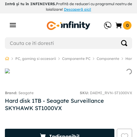
Intră și tu în INFINIVERS.
Profită de reduceri cu programul nostru de
loializare!
Descoperă aici!
0
PC, gaming si accesorii
Componente PC
Componente
Hard D
Seagate
SKU
:
DAEMI_RVN-ST1000VX
Hard disk 1TB - Seagate Surveillance
SKYHAWK ST1000VX
Indisponibil