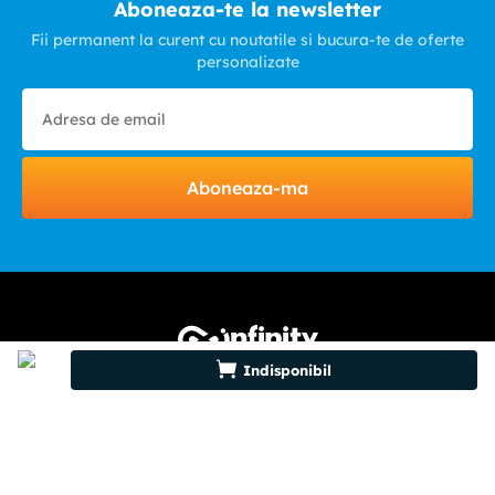
Aboneaza-te la newsletter
Fii permanent la curent cu noutatile si bucura-te de oferte
personalizate
Aboneaza-ma
Indisponibil
HELP & CONTACT
INFINITY.RO
CATEGORII