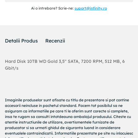
Ai o intrebare? Scrie-ne:
suport@infinity.ro
Detalii Produs
Recenzii
Hard Disk 10TB WD Gold 3,5" SATA, 7200 RPM, 512 MB, 6
Gbit/s
Imaginile produselor sunt afisate cu titlu de prezentare si pot contine
accesorii neincluse in pachetul standard. Facem tot posibilul sa ne
asiguram ca informatiile pe care ti le oferim sunt corecte si complete,
insa te rugam sa consulti intotdeauna ambalajul produsului. Citeste cu
atentie instructiunile de utilizare, avertismentele furnizate de
producator si sa urmati ghidul de siguranta luand in considerare
eventualele contraindicatii. Informatiile prezentate pe site nu inlocuiesc