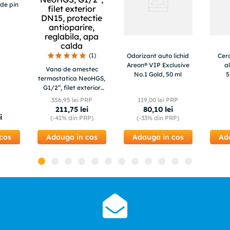
de pin
(
1
)
Odorizant auto lichid
Cerc
Areon® VIP Exclusive
a
Vana de amestec
No.1 Gold, 50 ml
5
termostatica NeoHGS,
G1/2”, filet exterior
DN15, protectie
356
,
95
lei PRP
119
,
00
lei PRP
antioparire, reglabila,
211
,
75
lei
80
,
10
lei
apa calda
i
(-
41%
din PRP)
(-
33%
din PRP)
cos
Adauga in cos
Adauga in cos
Ad