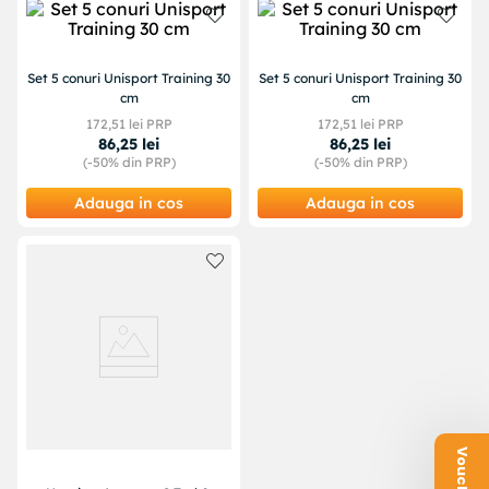
Set 5 conuri Unisport Training 30
Set 5 conuri Unisport Training 30
cm
cm
172
,
51
lei PRP
172
,
51
lei PRP
86
,
25
lei
86
,
25
lei
(-
50%
din PRP)
(-
50%
din PRP)
Adauga in cos
Adauga in cos