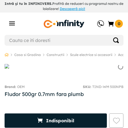
Intră și tu în INFINIVERS.
Profită de reduceri cu programul nostru de
loializare!
Descoperă aici!
0
Casa si Gradina
Constructii
Scule electrice si accesorii
Acceso
OEM
SKU
:
TIND-WM 500NPB
Fludor 500gr 0.7mm fara plumb
Indisponibil