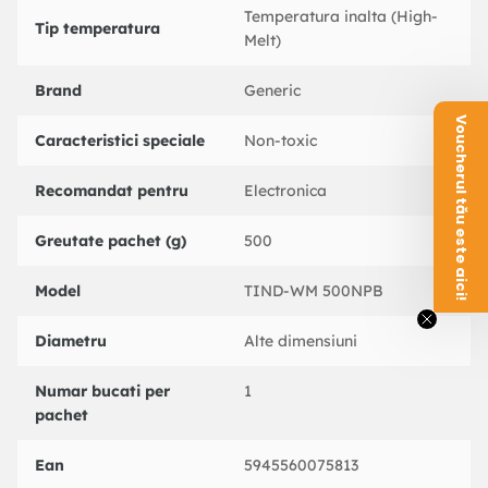
Temperatura inalta (High-
Tip temperatura
Melt)
Brand
Generic
Voucherul tău este aici!
Caracteristici speciale
Non-toxic
Recomandat pentru
Electronica
Greutate pachet (g)
500
Model
TIND-WM 500NPB
Diametru
Alte dimensiuni
Numar bucati per
1
pachet
Ean
5945560075813