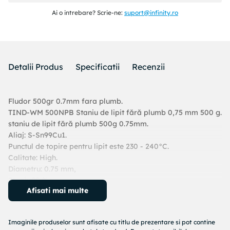
Ai o intrebare? Scrie-ne:
suport@infinity.ro
Detalii Produs
Specificatii
Recenzii
Fludor 500gr 0.7mm fara plumb.
TIND-WM 500NPB Staniu de lipit fără plumb 0,75 mm 500 g.
staniu de lipit fără plumb 500g 0.75mm.
Aliaj: S-Sn99Cu1.
Punctul de topire pentru lipit este 230 - 240°C.
Calitate: High.
Diametru: 0.75 mm,
Staniu:99 %,
Afisati mai multe
Plumb:0 %,
Cupru: 1%,
Greutate: 500 g,
Imaginile produselor sunt afisate cu titlu de prezentare si pot contine
Flux: Fluitin 1532.