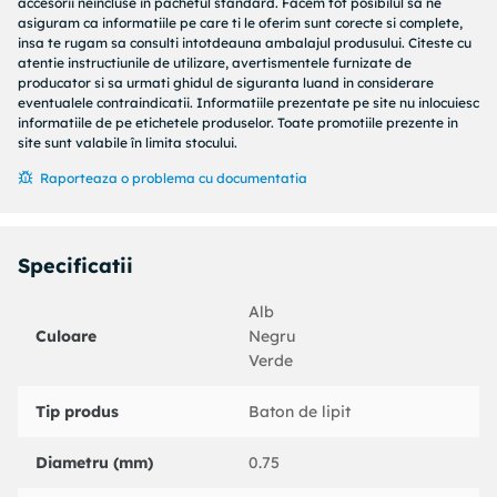
accesorii neincluse in pachetul standard. Facem tot posibilul sa ne
asiguram ca informatiile pe care ti le oferim sunt corecte si complete,
.
insa te rugam sa consulti intotdeauna ambalajul produsului. Citeste cu
atentie instructiunile de utilizare, avertismentele furnizate de
producator si sa urmati ghidul de siguranta luand in considerare
eventualele contraindicatii. Informatiile prezentate pe site nu inlocuiesc
informatiile de pe etichetele produselor. Toate promotiile prezente in
site sunt valabile în limita stocului.
Raporteaza o problema cu documentatia
Specificatii
Alb
Culoare
Negru
Verde
Tip produs
Baton de lipit
Diametru (mm)
0.75