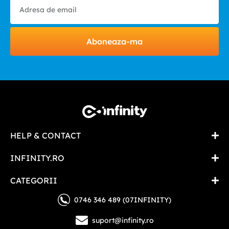
Aboneaza-ma
HELP & CONTACT
INFINITY.RO
CATEGORII
0746 346 489 (07INFINITY)
suport@infinity.ro