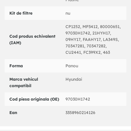
Kit de filtre
nu
CP1252, MP3412, 80000651,
97030H1742, 21HYH17,
Cod produs echivalent
09HY17, FAAHY17, LA349S,
(IAM)
70347281, 70347282,
CU2441, FC399X2, 463
Forma
Panou
Marca vehicul
Hyundai
compatibil
Cod piesa originala (OE)
97030H1742
Ean
3358960214126