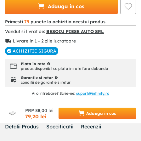
Adauga in cos
Primesti
79
puncte la achizitia acestui produs.
Vandut si livrat de:
BESOIU PIESE AUTO SRL
Livrare in 1 - 2 zile lucratoare
ACHIZITIE SIGURA
Plata in rate
produs disponibil cu plata in rate fara dobanda
Garantie si retur
conditii de garantie si retur
Ai o intrebare? Scrie-ne:
suport@infinity.ro
PRP
88
,
00
lei
Adauga in cos
79
,
20
lei
Detalii Produs
Specificatii
Recenzii