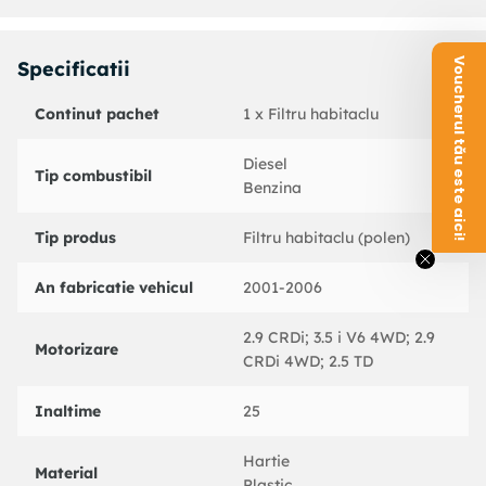
JAPANPARTS : FAAHY17
JAPANPARTS : 09HY17
Voucherul tău este aici!
Specificatii
KNECHT : LA349S
KNECHT : 70347281
Continut pachet
1 x Filtru habitaclu
MAHLE ORIGINAL : LA349S
MAHLE ORIGINAL : 70347282
MANN-FILTER : CU2441
Diesel
Tip combustibil
MULLER FILTER : FC399X2
Benzina
ZAFFO : 463
Tip produs
Filtru habitaclu (polen)
An fabricatie vehicul
2001-2006
2.9 CRDi; 3.5 i V6 4WD; 2.9
Motorizare
CRDi 4WD; 2.5 TD
Inaltime
25
Hartie
Material
Plastic