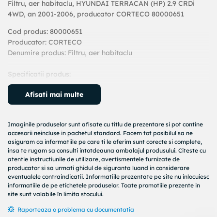
Filtru, aer habitaclu, HYUNDAI TERRACAN (HP) 2.9 CRDi
4WD, an 2001-2006, producator CORTECO 80000651
Cod produs: 80000651
Producator: CORTECO
Denumire produs: Filtru, aer habitaclu
Specificatii produs:
Lungime [mm] : 236
Afisati mai multe
Latime [mm] : 100
Inaltime [mm] : 25
Echipament vehicul : pentru vehicule cu aer conditionat
Imaginile produselor sunt afisate cu titlu de prezentare si pot contine
accesorii neincluse in pachetul standard. Facem tot posibilul sa ne
An fabricatie de la : 01/2005
asiguram ca informatiile pe care ti le oferim sunt corecte si complete,
insa te rugam sa consulti intotdeauna ambalajul produsului. Citeste cu
Coduri echivalente:
atentie instructiunile de utilizare, avertismentele furnizate de
: CP1252
producator si sa urmati ghidul de siguranta luand in considerare
: 80000651
eventualele contraindicatii. Informatiile prezentate pe site nu inlocuiesc
: MP3412
informatiile de pe etichetele produselor. Toate promotiile prezente in
HYUNDAI : 97030H1742
site sunt valabile în limita stocului.
ASHIKA : 21HYH17
Raporteaza o problema cu documentatia
ASHIKA : 09HY17