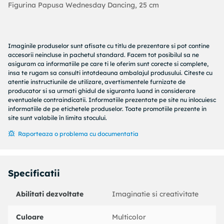
Figurina Papusa Wednesday Dancing, 25 cm
Imaginile produselor sunt afisate cu titlu de prezentare si pot contine
accesorii neincluse in pachetul standard. Facem tot posibilul sa ne
asiguram ca informatiile pe care ti le oferim sunt corecte si complete,
insa te rugam sa consulti intotdeauna ambalajul produsului. Citeste cu
atentie instructiunile de utilizare, avertismentele furnizate de
producator si sa urmati ghidul de siguranta luand in considerare
eventualele contraindicatii. Informatiile prezentate pe site nu inlocuiesc
informatiile de pe etichetele produselor. Toate promotiile prezente in
site sunt valabile în limita stocului.
Raporteaza o problema cu documentatia
Specificatii
Abilitati dezvoltate
Imaginatie si creativitate
Culoare
Multicolor