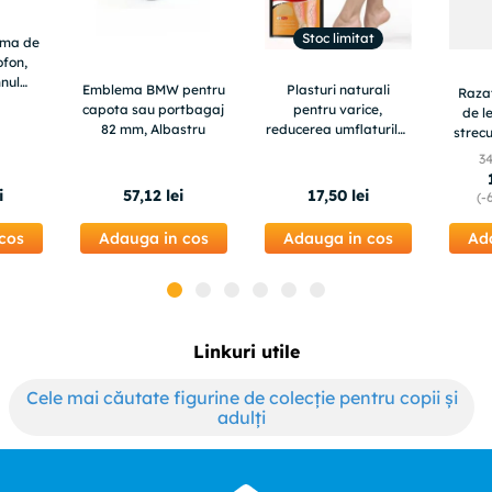
Stoc limitat
rma de
ofon,
nul
Emblema BMW pentru
Plasturi naturali
Raza
, 620E
capota sau portbagaj
pentru varice,
de l
82 mm, Albastru
reducerea umflaturilor
strec
si a durerilor de
3
picioare, Varicose
Veins Patches, 12 buc
i
57
,
12
lei
17
,
50
lei
(-
cos
Adauga in cos
Adauga in cos
Ad
Linkuri utile
Cele mai căutate figurine de colecție pentru copii și
adulți