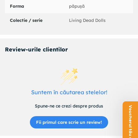
Forma
păpușă
Colectie / serie
Living Dead Dolls
Review-urile clientilor
Suntem în căutarea stelelor!
Spune-ne ce crezi despre produs
Voucherul tău este aici!
Fii primul care scrie un review!