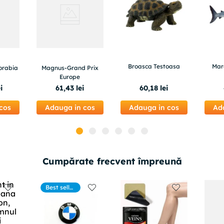
Broasca Testoasa
Mar
orabia
Magnus-Grand Prix
Europe
i
61
,
43
lei
60
,
18
lei
cos
Adauga in cos
Adauga in cos
Ad
Cumpărate frecvent împreună
Best seller
s