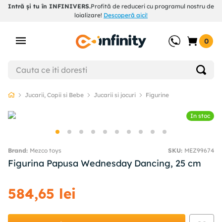
Intră și tu în INFINIVERS.
Profită de reduceri cu programul nostru de
loializare!
Descoperă aici!
0
Jucarii, Copii si Bebe
Jucarii si jocuri
Figurine
In stoc
Mezco toys
SKU
:
MEZ99674
Figurina Papusa Wednesday Dancing, 25 cm
584
,
65
lei