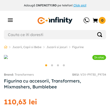
Adaugă
INFINITY.RO
pe telefon!
Click aici!
0
Jucarii, Copii si Bebe
Jucarii si jocuri
Figurine
In stoc
Transformers
SKU
:
VIV-F9730_F9734
Figurina cu accesorii, Transformers,
Mixmashers, Bumblebee
110
,
63
lei