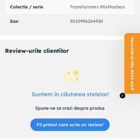
Colectie / serie
Transformers MixMashers
Ean
5010996264930
Voucherul tău este aici!
Review-urile clientilor
Suntem în căutarea stelelor!
Spune-ne ce crezi despre produs
Fii primul care scrie un review!