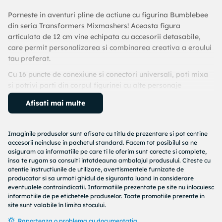
Porneste in aventuri pline de actiune cu figurina Bumblebee
din seria Transformers Mixmashers! Aceasta figura
articulata de 12 cm vine echipata cu accesorii detasabile,
care permit personalizarea si combinarea creativa a eroului
tau preferat.
Cu 16 puncte de conexiune si conectori universali, poti mixa
si potrivi parti din corpul figurinei cu alte personaje
Mixmashers pentru a crea roboti unici, dotati cu superputeri
Afisati mai multe
speciale.
Inaltime figurina:
12 cm
Imaginile produselor sunt afisate cu titlu de prezentare si pot contine
Pachetul contine:
accesorii neincluse in pachetul standard. Facem tot posibilul sa ne
- 1x figurina Mixmashers, Bumblebee.
asiguram ca informatiile pe care ti le oferim sunt corecte si complete,
insa te rugam sa consulti intotdeauna ambalajul produsului. Citeste cu
Varsta recomandata: 4+ani
atentie instructiunile de utilizare, avertismentele furnizate de
producator si sa urmati ghidul de siguranta luand in considerare
Avertizare!
eventualele contraindicatii. Informatiile prezentate pe site nu inlocuiesc
informatiile de pe etichetele produselor. Toate promotiile prezente in
Produsul este nou si comercializat in ambalajul original al
site sunt valabile în limita stocului.
producatorului. Imaginile de pe acest site au caracter
informativ.
Raporteaza o problema cu documentatia