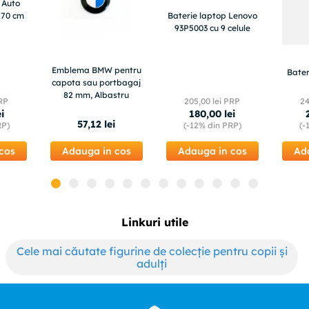
 Auto
x70 cm
Baterie laptop Lenovo
93P5003 cu 9 celule
Emblema BMW pentru
Bater
capota sau portbagaj
82 mm, Albastru
RP
205
,
00
lei PRP
2
ei
180
,
00
lei
57
,
12
lei
RP)
(-
12%
din PRP)
(-
cos
Adauga in cos
Adauga in cos
Ad
Linkuri utile
Cele mai căutate figurine de colecție pentru copii și
adulți