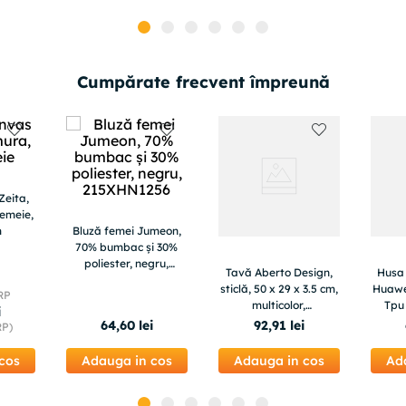
Cumpărate frecvent împreună
Zeita,
femeie,
m
Bluză femei Jumeon,
70% bumbac și 30%
poliester, negru,
Tavă Aberto Design,
Husa 
215XHN1256 - M
sticlă, 50 x 29 x 3.5 cm,
Huawei
RP
multicolor,
Tpu
i
244KNG1748
Hallo
64
,
60
lei
92
,
91
lei
RP)
cos
Adauga in cos
Adauga in cos
Ad