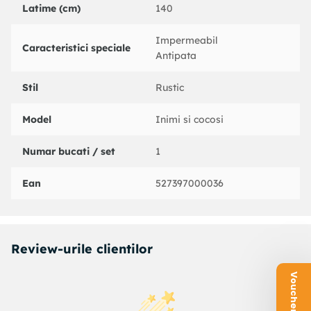
Latime (cm)
140
Impermeabil
Caracteristici speciale
Antipata
Stil
Rustic
Model
Inimi si cocosi
Numar bucati / set
1
Ean
527397000036
Review-urile clientilor