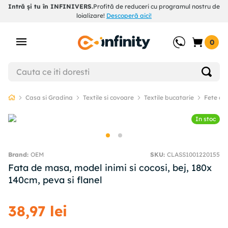
Intră și tu în INFINIVERS.
Profită de reduceri cu programul nostru de
loializare!
Descoperă aici!
0
Casa si Gradina
Textile si covoare
Textile bucatarie
Fete de
In stoc
OEM
SKU
:
CLASS1001220155
Fata de masa, model inimi si cocosi, bej, 180x
140cm, peva si flanel
38
,
97
lei