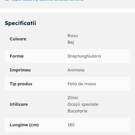
generoasa si un decor uniform.
Fie ca organizezi o petrecere sau te bucuri de cina de seara,
fata de masa plastifiata bej cu modele inimi rosii si cocosi
Specificatii
este accesoriul ideal pentru a aduce o nota de personalitate
si stil in casa ta. Transforma fiecare masa intr-un moment
Rosu
special!
Culoare
Bej
Forma
Dreptunghiulara
Imprimeu
Animale
Tip produs
Fata de masa
Zilnic
Utilizare
Ocazii speciale
Bucatarie
Lungime (cm)
180