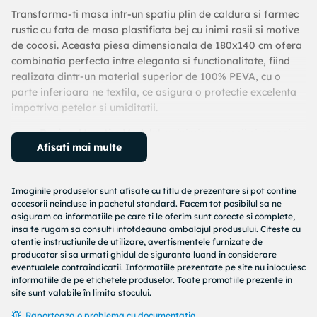
Transforma-ti masa intr-un spatiu plin de caldura si farmec
rustic cu fata de masa plastifiata bej cu inimi rosii si motive
de cocosi. Aceasta piesa dimensionala de 180x140 cm ofera
combinatia perfecta intre eleganta si functionalitate, fiind
realizata dintr-un material superior de 100% PEVA, cu o
parte inferioara ne textila, ce asigura o protectie excelenta
impotriva petelor si umiditatii.
Design Atractiv:
Modelul cu inimioare rosii si cocosi
Afisati mai multe
adauga un plus de viata oricarei bucatarii, perfect
pentru reuniuni de familie sau cine romantice.
Materiale de Inalta Calitate:
Realizata din PEVA, un
Imaginile produselor sunt afisate cu titlu de prezentare si pot contine
material durabil si usor de curatat, care ofera un
accesorii neincluse in pachetul standard. Facem tot posibilul sa ne
aspect proaspat si estetic deosebit mesei tale.
asiguram ca informatiile pe care ti le oferim sunt corecte si complete,
Usor de Intretinut:
Suprafata plastifiata permite o
insa te rugam sa consulti intotdeauna ambalajul produsului. Citeste cu
curatare rapida si usoara, fiind ideala pentru utilizarea
atentie instructiunile de utilizare, avertismentele furnizate de
producator si sa urmati ghidul de siguranta luand in considerare
zilnica.
eventualele contraindicatii. Informatiile prezentate pe site nu inlocuiesc
Dimensiuni Potrivite:
Cu dimensiunile de 180x140 cm,
informatiile de pe etichetele produselor. Toate promotiile prezente in
aceasta fata de masa este potrivita pentru
site sunt valabile în limita stocului.
majoritatea meselor standard, asigurand o acoperire
Raporteaza o problema cu documentatia