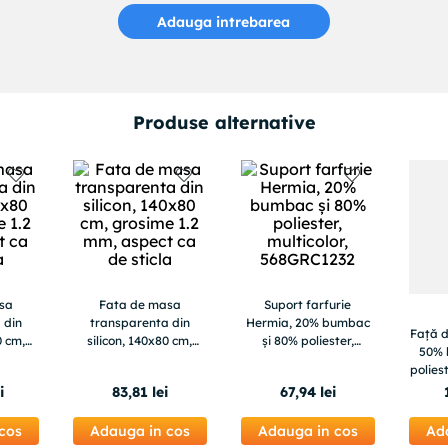
Adauga intrebarea
Produse alternative
sa
Fata de masa
Suport farfurie
 din
transparenta din
Hermia, 20% bumbac
Față 
0 cm,
silicon, 140x80 cm,
și 80% poliester,
50% 
 mm,
grosime 1.2 mm,
multicolor,
polies
ticla
aspect ca de sticla
568GRC1232
multic
i
83
,
81
lei
67
,
94
lei
cos
Adauga in cos
Adauga in cos
Ad