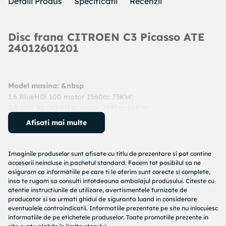
Detalii Produs
Specificatii
Recenzii
Disc frana CITROEN C3 Picasso ATE
24012601201
Model masina: &nbsp
1.6 BlueHDi 100 motor 1560cc 73KW;
2.0 HDI 90 (MFRHY) motor 1997cc 66KW;
Electric motor cc 49KW;
Afisati mai multe
1.6 HDi 90 motor 1560cc 66KW;
1.6 16V motor 1587cc 80KW;
1.6 HDi 115 motor 1560cc 84KW;
Imaginile produselor sunt afisate cu titlu de prezentare si pot contine
1.6 HDi 115 motor 1560cc 84KW;
accesorii neincluse in pachetul standard. Facem tot posibilul sa ne
asiguram ca informatiile pe care ti le oferim sunt corecte si complete,
An: 2013 - prezent
insa te rugam sa consulti intotdeauna ambalajul produsului. Citeste cu
Cod produs:
24012601201
atentie instructiunile de utilizare, avertismentele furnizate de
Producator:
ATE
producator si sa urmati ghidul de siguranta luand in considerare
Denumire produs:
Disc frana
eventualele contraindicatii. Informatiile prezentate pe site nu inlocuiesc
informatiile de pe etichetele produselor. Toate promotiile prezente in