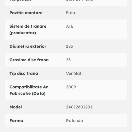
CITROEN : 1606401480
CITROEN : 4249J6
Pozitie montare
Fata
CITROEN : 424984
PEUGEOT : 4249J6
Sistem de franare
ATE
PEUGEOT : 424984
(producator)
PEUGEOT : 4246W8
PEUGEOT : 424917
Diametru exterior
283
BARUM : BAR26120
BENDIX : 562129B
Grosime disc frana
26
BOSCH : 0986478616
BOSCH : 0986478979
BRADI : 1093024
Tip disc frana
Ventilat
BREMBO : 09961975
BREMBO : 09876010
Compatibilitate An
2009
BREMBO : 09961910
Fabricatie (De la)
BREMBO : 09876075
BREMBO : 09876011
Model
24012601201
CAR : 142477
CIFAM : 800566
Forma
Rotunda
CIFAM : 800556
DELPHI : BG3622