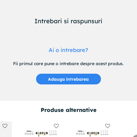
QUINTON HAZELL : BSF5241
QUINTON HAZELL : BDC5241
QUINTON HAZELL : 660410
Intrebari si raspunsuri
REMSA : 660410
ROADHOUSE : 660410
ROULUNDS BRAKING : WD01409
ROULUNDS BRAKING : D2567
Ai o intrebare?
TEXTAR : 98200111601PRO
TEXTAR : 98200111601
Fii primul care pune o intrebare despre acest produs.
TEXTAR : 92111603
TEXTAR : 92111600
TRW : DF4786
Adauga intrebarea
TRW : DF4183BP
TRW : DF4183
VALEO : 186693
ZIMMERMANN : 440310650
Produse alternative
ZIMMERMANN : 440310600