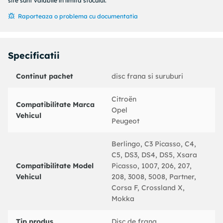
site sunt valabile în limita stocului.
Specificatii produs:
Raporteaza o problema cu documentatia
Articol completare/Info suplimentar 2 : cu suruburi
Diametru [mm] : 283
Grosime disc frana [mm] : 26
Specificatii
Grosime minima [mm] : 24
Tip disc frana : ventilat
Continut pachet
disc frana si suruburi
Suprafata : acoperit (cu un strat protector)
Numar gauri : 4
Inaltime [mm] : 34,2
Citroën
Compatibilitate Marca
Diametru de centrare [mm] : 66
Opel
Vehicul
Diametru interior [mm] : 133,5
Peugeot
Diametru asezare gauri -? [mm] : 108
Alezaj-? [mm] : 13
Berlingo, C3 Picasso, C4,
Cod MAPP disponibil :
C5, DS3, DS4, DS5, Xsara
Partea de montare : punte fata
Compatibilitate Model
Picasso, 1007, 206, 207,
Vehicul
208, 3008, 5008, Partner,
Coduri echivalente:
Corsa F, Crossland X,
: 426120
Mokka
CITROEN : 4246W2
CITROEN : 424918
Tip produs
Disc de frana