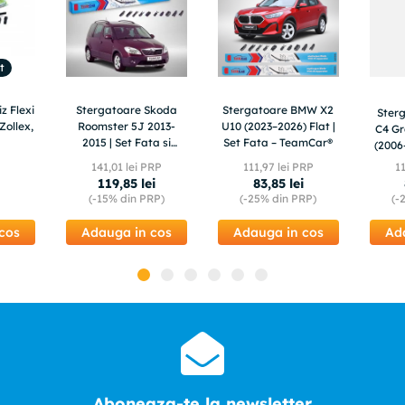
t
z Flexi
Stergatoare Skoda
Stergatoare BMW X2
Ster
Zollex,
Roomster 5J 2013-
U10 (2023–2026) Flat |
C4 Gr
2015 | Set Fata si
Set Fata – TeamCar®
(2006–
Spate Flat – TeamCar®
fat
141
,
01
lei PRP
111
,
97
lei PRP
1
119
,
85
lei
83
,
85
lei
(-
15%
din PRP)
(-
25%
din PRP)
(-
cos
Adauga in cos
Adauga in cos
Ad
Aboneaza-te la newsletter