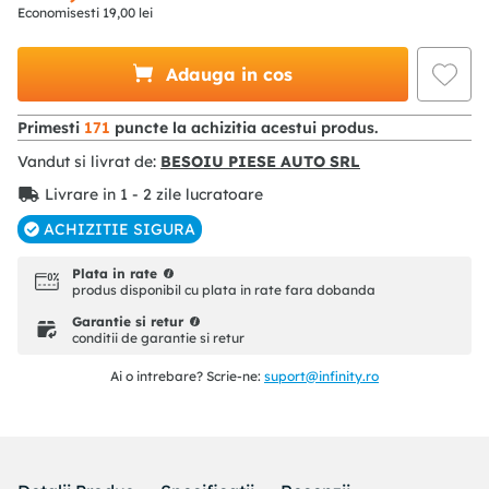
Economisesti
19
,
00
lei
Adauga in cos
Primesti
171
puncte la achizitia acestui produs.
Vandut si livrat de:
BESOIU PIESE AUTO SRL
Livrare in 1 - 2 zile lucratoare
ACHIZITIE SIGURA
Plata in rate
produs disponibil cu plata in rate fara dobanda
Garantie si retur
conditii de garantie si retur
Ai o intrebare? Scrie-ne:
suport@infinity.ro