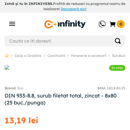
Intră și tu în INFINIVERS.
Profită de reduceri cu programul nostru de
loializare!
Descoperă aici!
0
Casa si Gradina
Constructii
Feronerie si accesorii
Suruburi, d
In stoc
Eco
SKU
:
140.8.80.25
DIN 933-8.8, surub filetat total, zincat - 8x80
(25 buc./punga)
13
,
19
lei