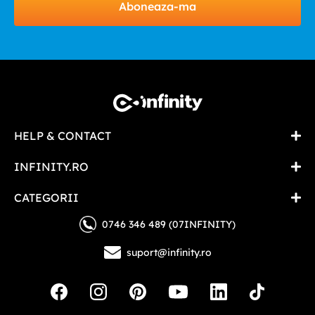
Aboneaza-ma
HELP & CONTACT
INFINITY.RO
CATEGORII
0746 346 489 (07INFINITY)
suport@infinity.ro