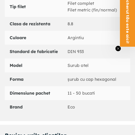
Voucherul tău este aici!
Filet complet
Tip filet
Filet metric (fin/normal)
Clasa de rezistenta
8.8
Culoare
Argintiu
Standard de fabricatie
DIN 933
Model
Surub otel
Forma
șurub cu cap hexagonal
Dimensiune pachet
11 - 50 bucati
Brand
Eco