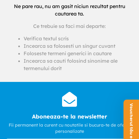
Ne pare rau, nu am gasit niciun rezultat pentru
cautarea ta.
Ce trebuie sa faci mai departe:
Verifica textul scris
Incearca sa folosesti un singur cuvant
Foloseste termeni generici in cautare
Incearca sa cauti folosind sinonime ale
termenului dorit
Voucherul tău este aici!
Aboneaza-te la newsletter
Fii permanent la curent cu noutatile si bucura-te de oferte
personalizate