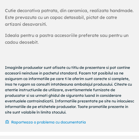
Cutie decorativa patrata, din ceramica, realizata handmade.
Este prevazuta cu un capac detasabil, pictat de catre
artizani desavarsiti.
Ideala pentru a pastra accesoriile preferate sau pentru un
cadou deosebit.
Imaginile produselor sunt afisate cu titlu de prezentare si pot contine
accesorii neincluse in pachetul standard. Facem tot posibilul sa ne
asiguram ca informatiile pe care ti le oferim sunt corecte si complete,
insa te rugam sa consulti intotdeauna ambalajul produsului. Citeste cu
atentie instructiunile de utilizare, avertismentele furnizate de
producator si sa urmati ghidul de siguranta luand in considerare
eventualele contraindicatii. Informatiile prezentate pe site nu inlocuiesc
informatiile de pe etichetele produselor. Toate promotiile prezente in
site sunt valabile în limita stocului.
Raporteaza o problema cu documentatia