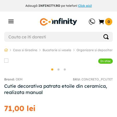
Adaugă
INFINITY.RO
pe telefon!
Click aici!
0
Casa si Gradina
Bucatarie si vesela
Organizare si depozitare 
In stoc
OEM
SKU
:
CONCRETO_PCUTET
Cutie decorativa patrata etoile din ceramica,
realizata manual
71
,
00
lei