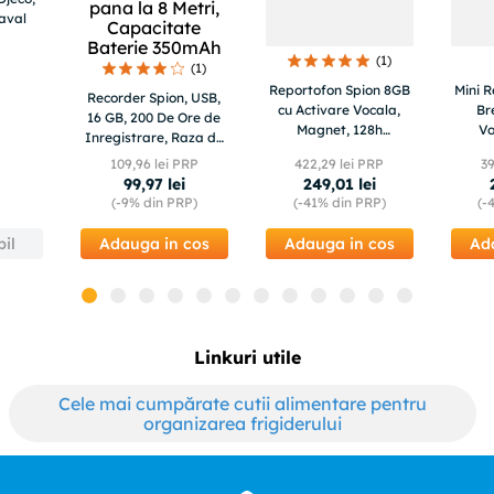
naval
(
1
)
(
1
)
Reportofon Spion 8GB
Mini 
Recorder Spion, USB,
cu Activare Vocala,
Br
16 GB, 200 De Ore de
Magnet, 128h
Vo
Inregistrare, Raza de
Autonomie, Redare
Conti
Actiune pana la 8
109
,
96
lei PRP
422
,
29
lei PRP
3
Instant - Ideal pentru
Can
Metri, Capacitate
99
,
97
lei
249
,
01
lei
Birou, Casa, Masina
Rezi
Baterie 350mAh
(-
9%
din PRP)
(-
41%
din PRP)
(-
il
Adauga in cos
Adauga in cos
Ad
Linkuri utile
Cele mai cumpărate cutii alimentare pentru
organizarea frigiderului