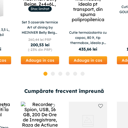
Cut
Stoc limitat
GOUR
Set 3 caserole termice
Art of dining by
3,5 L,
HEINNER Belly Beige,
Cutie termoizolanta cu
bil
2+4+6L, bej
capac, 80 lt, tip
260
,
44
lei PRP
thermobox, ideala pt
200
,
53
lei
transport, din spuma
i
435
,
66
lei
(-
23%
din PRP)
polipropilenica
cos
Adauga in cos
Adauga in cos
Ad
Cumpărate frecvent împreună
Djeco,