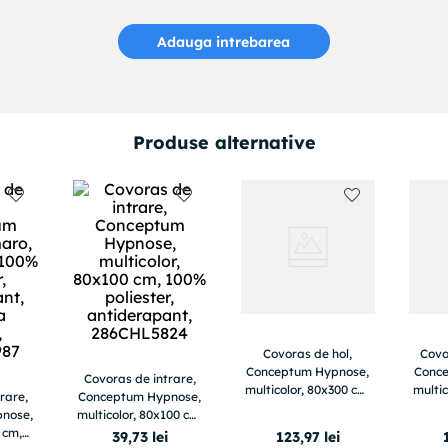
Adauga intrebarea
Produse alternative
Covoras de hol,
Covo
Conceptum Hypnose,
Conc
Covoras de intrare,
multicolor, 80x300 cm,
multic
rare,
Conceptum Hypnose,
100% poliester,
10
nose,
multicolor, 80x100 cm,
antiderapant,
an
 cm,
100% poliester,
39
,
73
lei
123
,
97
lei
593HFT1737
8