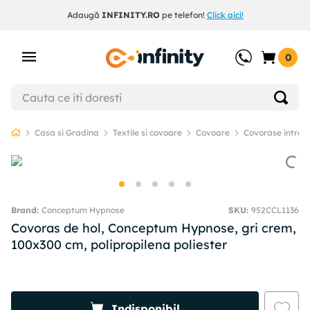
Adaugă
INFINITY.RO
pe telefon!
Click aici!
0
Casa si Gradina
Textile si covoare
Covoare
Covorase intrar
Conceptum Hypnose
SKU
:
952CCL1136
Covoras de hol, Conceptum Hypnose, gri crem,
100x300 cm, polipropilena poliester
Indisponibil