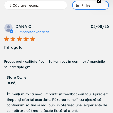
Filtre
Pu
DANA O.
05/08/26
d
Cumpărător verificat
f draguta
read more about review content Produs pret/ calitate f
Produs pret/ calitate f bun. Eu l-am pus in dormitor / marginile 
bun. Eu
se indreapta greu.
Comentariile proprietarului magazinului cu privire la
Store Owner
Recenzii de Store Owner pe Mon May 11 2026
Bună,

Îți mulțumim că ne-ai împărtășit feedback-ul tău. Apreciem 
timpul și efortul acordate. Părerea ta ne încurajează să 
continuăm să fim și mai buni în oferirea unei experiențe de 
cumpărare cât mai plăcute fiecărui client.
