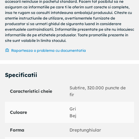
accesorii neincluse in pachetul standard. Facem tot posibilul sa ne
construit pentru a rezista la uzura zilnică.
asiguram ca informatiile pe care ti le oferim sunt corecte si complete,
insa te rugam sa consulti intotdeauna ambalajul produsului. Citeste cu
Dăruiește-ți lux la fiecare pas
atentie instructiunile de utilizare, avertismentele furnizate de
producator si sa urmati ghidul de siguranta luand in considerare
Cu o înălțime a grămezii de 7 mm și o greutate de 1.700
eventualele contraindicatii. Informatiile prezentate pe site nu inlocuiesc
g/m², covorul nostru pentru hol oferă o senzație de pluș și
informatiile de pe etichetele produselor. Toate promotiile prezente in
lux sub picioare. Fiecare pas pe care îl veți face va fi un
site sunt valabile în limita stocului.
moment de răsfăț, făcând din holul dvs. un loc cu adevărat
Raporteaza o problema cu documentatia
special în casa dvs.
O potrivire perfectă pentru holul dumneavoastră
Specificatii
Măsurând 100 x 300 cm, covorul nostru pentru hol are
dimensiunea perfectă pentru a se potrivi perfect în holul dvs.
Subtire, 320.000 puncte de
Paleta sa de culori neutre, cu nuanțe de gri și crem, se
Caracteristici cheie
fir
completează fără efort cu orice decor interior, adăugând o
notă de eleganță spațiului dumneavoastră.
Gri
Culoare
Detalii tehnice:
Bej
Material: Material: 60% polipropilenă / 40% poliester
Forma
Dreptunghiular
Greutate: 1700 g/m².