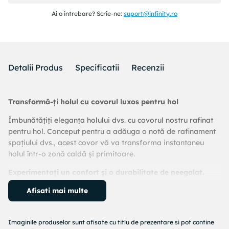
Ai o intrebare? Scrie-ne:
suport@infinity.ro
Detalii Produs
Specificatii
Recenzii
Transformă-ți holul cu covorul luxos pentru hol
Îmbunătățiți eleganța holului dvs. cu covorul nostru rafinat
pentru hol. Conceput pentru a adăuga o notă de rafinament
spațiului dvs., acest covor vă va transforma instantaneu
holul într-o zonă caldă și primitoare.
Experimentați un confort și o durabilitate de neegalat.
Confecționat cu cele mai bune materiale, covorul nostru
Afisati mai multe
pentru hol oferă confort și durabilitate de neegalat.
Combinația de 60% polipropilenă și 40% poliester asigură
Imaginile produselor sunt afisate cu titlu de prezentare si pot contine
faptul că acest covor nu este doar moale la atingere, ci și