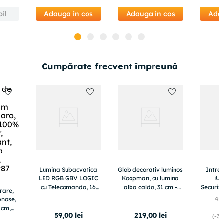
er,
antiderapant,
avabil
286CHL5824
il
Adauga in cos
Adauga in cos
Ad
,
87
Cumpărate frecvent împreună
Lumina Subacvatica
Glob decorativ luminos
Intr
LED RGB GBV LOGIC
Koopman, cu lumina
i
cu Telecomanda, 16
alba calda, 31 cm –
Securi
rare,
Culori, IP68, pentru
design elegant cu
4
nose,
apă, Reincarcabila, 10
baza aurie metalica
 cm,
LED-uri,
59
,
00
lei
219
,
00
lei
(-
er,