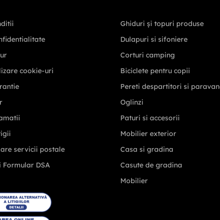
ditii
Ghiduri și topuri produse
nfidentialitate
Dulapuri si sifoniere
tur
Corturi camping
ilizare cookie-uri
Biciclete pentru copii
rantie
Pereti despartitori si parava
r
Oglinzi
amatii
Paturi si accesorii
igii
Mobilier exterior
zare servicii postale
Casa si gradina
i Formular DSA
Casute de gradina
Mobilier