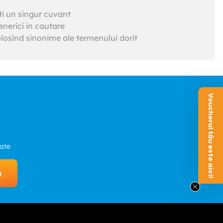
ti un singur cuvant
nerici in cautare
losind sinonime ale termenului dorit
Voucherul tău este aici!
zate
a