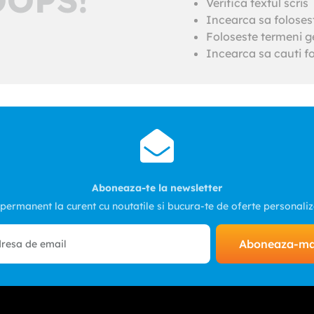
Verifica textul scris
Incearca sa foloses
Foloseste termeni ge
Incearca sa cauti fo
Aboneaza-te la newsletter
 permanent la curent cu noutatile si bucura-te de oferte personali
Aboneaza-m