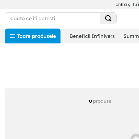
Intră și tu 
Beneficii Infinivers
Summe
produse
0