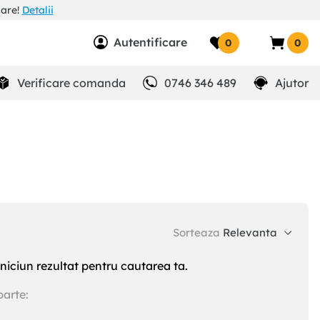
zare!
Detalii
Autentificare
0
0
Verificare comanda
0746 346 489
Ajutor
Sorteaza
Relevanta
niciun rezultat pentru cautarea ta.
parte: