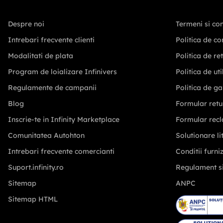
Despre noi
Termeni si con
Intrebari frecvente clienti
Politica de co
Modalitati de plata
Politica de re
Program de loializare Infinivers
Politica de ut
Regulamente de campanii
Politica de ga
Blog
Formular retu
Inscrie-te in Infinity Marketplace
Formular recl
Comunitatea Autohton
Solutionare lit
Intrebari frecvente comercianti
Conditii furni
Suport.infinity.ro
Regulament s
Sitemap
ANPC
Sitemap HTML