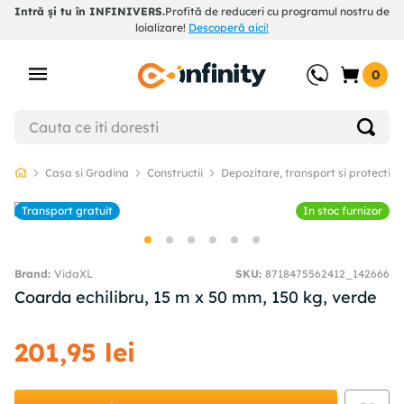
Intră și tu în INFINIVERS.
Profită de reduceri cu programul nostru de
loializare!
Descoperă aici!
0
Casa si Gradina
Constructii
Depozitare, transport si protectie
Transport gratuit
In stoc furnizor
VidaXL
SKU
:
8718475562412_142666
Coarda echilibru, 15 m x 50 mm, 150 kg, verde
201
,
95
lei