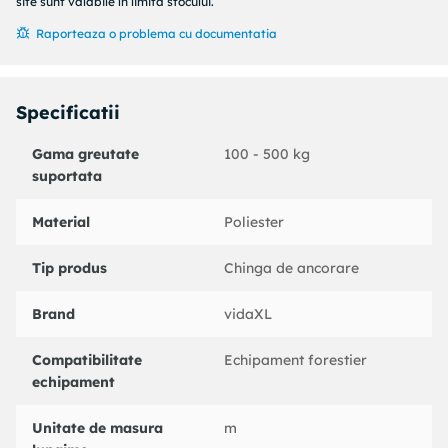
Forta de rupere: 150 kg
site sunt valabile în limita stocului.
Excelenta pentru imbunatatirea rezistentei gambelor, a
Raporteaza o problema cu documentatia
muschilor abdominali si a conditiei fizice in general
Un mod excelent de a va spori echilibrul si de a va
dezvolta abilitatile acrobatice
Specificatii
Gama greutate
100 - 500 kg
suportata
Material
Poliester
Tip produs
Chinga de ancorare
Brand
vidaXL
Compatibilitate
Echipament forestier
echipament
Unitate de masura
m