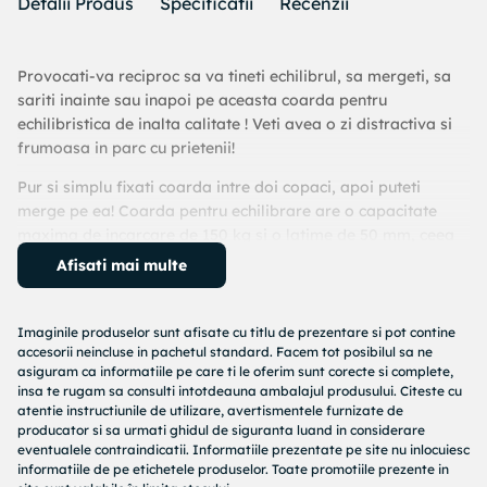
Detalii Produs
Specificatii
Recenzii
Provocati-va reciproc sa va tineti echilibrul, sa mergeti, sa
sariti inainte sau inapoi pe aceasta coarda pentru
echilibristica de inalta calitate ! Veti avea o zi distractiva si
frumoasa in parc cu prietenii!
Pur si simplu fixati coarda intre doi copaci, apoi puteti
merge pe ea! Coarda pentru echilibrare are o capacitate
maxima de incarcare de 150 kg si o latime de 50 mm, ceea
ce o face usor de folosit pentru incepatori. Coarda este
Afisati mai multe
excelenta pentru imbunatatirea rezistentei piciorului, a
muschilor abdominali si a conditiei fizice si este, de
asemenea, o modalitate foarte buna de a creste abilitatile
Imaginile produselor sunt afisate cu titlu de prezentare si pot contine
accesorii neincluse in pachetul standard. Facem tot posibilul sa ne
de echilibru si de a dezvolta abilitati acrobatice.
asiguram ca informatiile pe care ti le oferim sunt corecte si complete,
insa te rugam sa consulti intotdeauna ambalajul produsului. Citeste cu
Culoare: Verde
atentie instructiunile de utilizare, avertismentele furnizate de
Material: Poliester
producator si sa urmati ghidul de siguranta luand in considerare
Lungime: 15 m
eventualele contraindicatii. Informatiile prezentate pe site nu inlocuiesc
Latime: 50 mm
informatiile de pe etichetele produselor. Toate promotiile prezente in