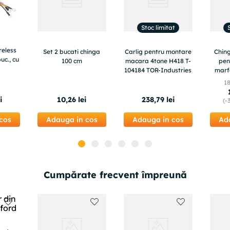
Stoc limitat
reless
Set 2 bucati chinga
Carlig pentru montare
Ching
buc., cu
100 cm
macara 4tone H418 T-
pen
104184 TOR-Industries
marfa
ca
1
8m,
i
10
,
26
lei
238
,
79
lei
(-
cos
Adauga in cos
Adauga in cos
Ad
Cumpărate frecvent împreună