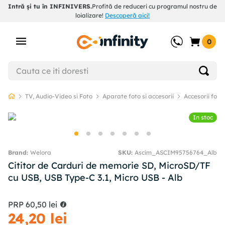
Intră și tu în INFINIVERS.
Profită de reduceri cu programul nostru de
loializare!
Descoperă aici!
0
TV, Audio-Video si Foto
Aparate foto si accesorii
Accesorii foto 
In stoc
Welora
SKU
:
Ascim_ASCIM95756764_Alb
Cititor de Carduri de memorie SD, MicroSD/TF
cu USB, USB Type-C 3.1, Micro USB - Alb
PRP
60
,
50
lei
24
,
20
lei