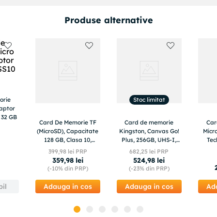
Produse alternative
Stoc limitat
orie
aptor
 32 GB
Card De Memorie TF
Card de memorie
Car
(MicroSD), Capacitate
Kingston, Canvas Go!
Micr
128 GB, Clasa 10,
Plus, 256GB, UHS-I,
Tec
Transfer de mare
negru, turcoaz
(THC
399
,
98
lei PRP
682
,
25
lei PRP
viteza, Pentru Telefon,
359
,
98
lei
524
,
98
lei
Laptop, Tableta
(-
10%
din PRP)
(-
23%
din PRP)
il
Adauga in cos
Adauga in cos
Ad