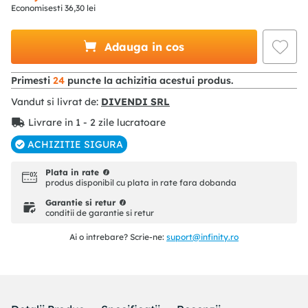
Economisesti
36
,
30
lei
Adauga in cos
Primesti
24
puncte la achizitia acestui produs.
Vandut si livrat de:
DIVENDI SRL
Livrare in 1 - 2 zile lucratoare
ACHIZITIE SIGURA
Plata in rate
produs disponibil cu plata in rate fara dobanda
Garantie si retur
conditii de garantie si retur
Ai o intrebare? Scrie-ne:
suport@infinity.ro