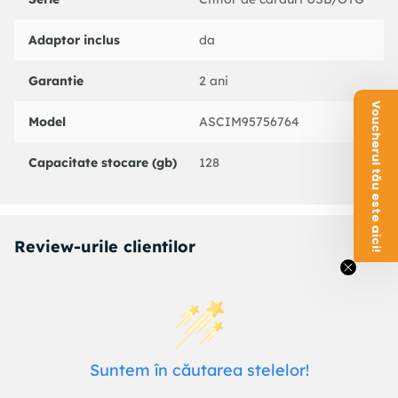
Citeste carduri: micro SD si SD
Dimensiuni: 7,5 cm x 2,7 cm x 1 cm
Adaptor inclus
da
Culoare neagra
Garantie
2 ani
Voucherul tău este aici!
Model
ASCIM95756764
Capacitate stocare (gb)
128
Review-urile clientilor
Suntem în căutarea stelelor!