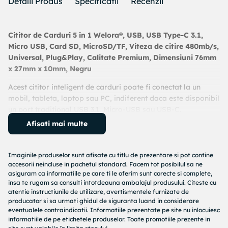
Detalii Produs
Specificatii
Recenzii
Cititor de Carduri 5 in 1 Welora®, USB, USB Type-C 3.1,
Micro USB, Card SD, MicroSD/TF, Viteza de citire 480mb/s,
Universal, Plug&Play, Calitate Premium, Dimensiuni 76mm
x 27mm x 10mm, Negru
Acest cititor inteligent de carduri poate fi conectat la un
mobil, tableta, laptop sau PC, indiferent daca este disponibil
un port traditional USB 3.1, Micro-USB sau USB-C.
Citeste si scrie pe carduri SD si Micro SD.
Afisati mai multe
Utilizare pentru citirea, scrierea si stocarea documentelor
video, audio, foto si alte date in format digital - pe cardul
de memorie.
Imaginile produselor sunt afisate cu titlu de prezentare si pot contine
accesorii neincluse in pachetul standard. Facem tot posibilul sa ne
Conectare simpla, HOT PLUG si PLUG&PLAY, care nu
asiguram ca informatiile pe care ti le oferim sunt corecte si complete,
necesita instalarea driverelor.
insa te rugam sa consulti intotdeauna ambalajul produsului. Citeste cu
Cititorul de carduri functioneaza perfect cu cardurile SD si
atentie instructiunile de utilizare, avertismentele furnizate de
Micro SD cu o capacitate de pana la 128 GB, fapt care va
producator si sa urmati ghidul de siguranta luand in considerare
permite sa transferati fisiere mai mari.
eventualele contraindicatii. Informatiile prezentate pe site nu inlocuiesc
informatiile de pe etichetele produselor. Toate promotiile prezente in