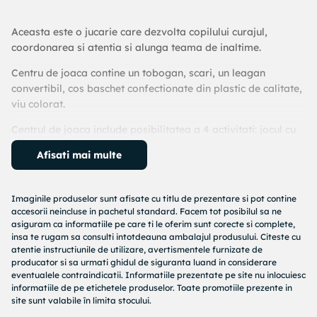
Aceasta este o jucarie care dezvolta copilului curajul,
coordonarea si atentia si alunga teama de inaltime.
Centru de joaca contine un tobogan, scari, un leagan
convertibil, cos baschet confectionate din plastic de calitate,
viu colorat.
Centrul de joaca include posibilitatea a 4 activitati: jocul cu
mingea la cos (baschet), gimnastica la bara, tobogan,
Afisati mai multe
leagan.
Setul este usor de montat.
Imaginile produselor sunt afisate cu titlu de prezentare si pot contine
Mingea nu este inclusa in set.
accesorii neincluse in pachetul standard. Facem tot posibilul sa ne
asiguram ca informatiile pe care ti le oferim sunt corecte si complete,
Toboganul se poate monta la inaltime ajustabila, in functie
insa te rugam sa consulti intotdeauna ambalajul produsului. Citeste cu
atentie instructiunile de utilizare, avertismentele furnizate de
de varsta copilului.
producator si sa urmati ghidul de siguranta luand in considerare
eventualele contraindicatii. Informatiile prezentate pe site nu inlocuiesc
Toboganul are protectii laterale inalte pentru siguranta, este
informatiile de pe etichetele produselor. Toate promotiile prezente in
rezistent si sigur fiind confectionat dintr-un plastic de
site sunt valabile în limita stocului.
calitate.