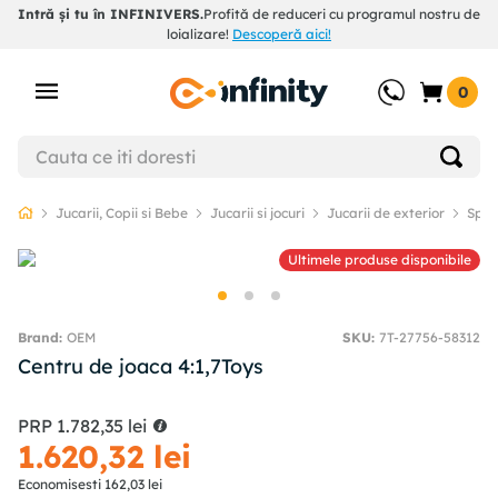
Intră și tu în INFINIVERS.
Profită de reduceri cu programul nostru de
loializare!
Descoperă aici!
0
Jucarii, Copii si Bebe
Jucarii si jocuri
Jucarii de exterior
Spati
Ultimele produse disponibile
OEM
SKU
:
7T-27756-58312
Centru de joaca 4:1,7Toys
PRP
1
.
782
,
35
lei
1
.
620
,
32
lei
Economisesti
162
,
03
lei