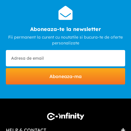
Aboneaza-te la newsletter
Fii permanent la curent cu noutatile si bucura-te de oferte
personalizate
Aboneaza-ma
HELP & CONTACT