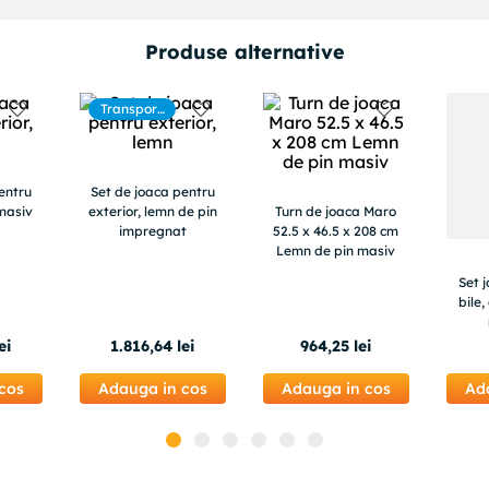
Produse alternative
Transport
gratuit
entru
Set de joaca pentru
 masiv
exterior, lemn de pin
Turn de joaca Maro
impregnat
52.5 x 46.5 x 208 cm
Lemn de pin masiv
Set 
bile
ei
1
.
816
,
64
lei
964
,
25
lei
cos
Adauga in cos
Adauga in cos
Ad