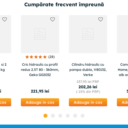
Cumpărate frecvent împreună
(
28
)
 si 2
Cric hidraulic cu profil
Cilindru hidraulic cu
Com
 kg
redus 2.5T 80 - 360mm,
pompa dubla, V80132,
Home,
Geko G02032
Verke
alb a
cm
237
,
95
lei PRP
202
,
26
lei
i
221
,
95
lei
(-
15%
din PRP)
cos
Adauga in cos
Adauga in cos
Ad