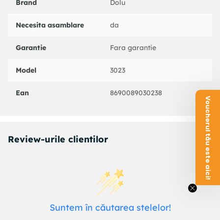
Brand
Dolu
Necesita asamblare
da
Garantie
Fara garantie
Model
3023
Ean
8690089030238
Voucherul tău este aici!
Review-urile clientilor
Suntem în căutarea stelelor!