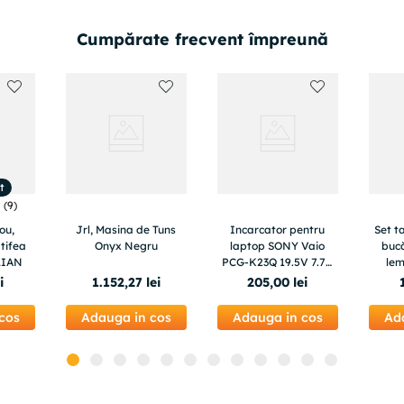
Cumpărate frecvent împreună
t
(
9
)
ou,
Jrl, Masina de Tuns
Incarcator pentru
Set t
tifea
Onyx Negru
laptop SONY Vaio
bucă
KLIAN
PCG-K23Q 19.5V 7.7A
lem
150W conector
multic
i
1
.
152
,
27
lei
205
,
00
lei
6.0x4.4mm
cos
Adauga in cos
Adauga in cos
Ad