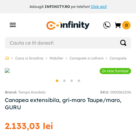
Adaugă
INFINITY.RO
pe telefon!
Click aici!
0
Casa si Gradina
Mobilier
Canapele si coltare
Canapele
In stoc furnizor
Tempo Kondela
SKU
:
0000362206
Canapea extensibila, gri-maro Taupe/maro,
GURU
2
.
133
,
03
lei