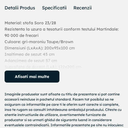
Detalii Produs
Specificatii
Recenzii
Material: stofa Soro 23/28
Rezistenta la uzura a tesaturii conform testului Martindale:
90 000 de frecari
Culoare: gri-maroniu Taupe/Brown
Dimensiuni (LxAxA): 200x95x100 cm
Inaltimea de sezut: 45 cm
Adancimea de sezut: 57 cm
Suprafata de dormit (LxA): 122x200 cm
Picioare din plastic
Afisati mai multe
Inaltimea raftului inferior de la podea: 2 cm
Umplutura: arcuri bonell/spuma poliuretanica
Extensibila
Imaginile produselor sunt afisate cu titlu de prezentare si pot contine
Capacitate de incarcare pe persoana: 90 kg
accesorii neincluse in pachetul standard. Facem tot posibilul sa ne
Practica
asiguram ca informatiile pe care ti le oferim sunt corecte si complete,
insa te rugam sa consulti intotdeauna ambalajul produsului. Citeste cu
Moderna
atentie instructiunile de utilizare, avertismentele furnizate de
Stil clasic
producator si sa urmati ghidul de siguranta luand in considerare
Se livreaza cu doua perne decorative
eventualele contraindicatii. Informatiile prezentate pe site nu inlocuiesc