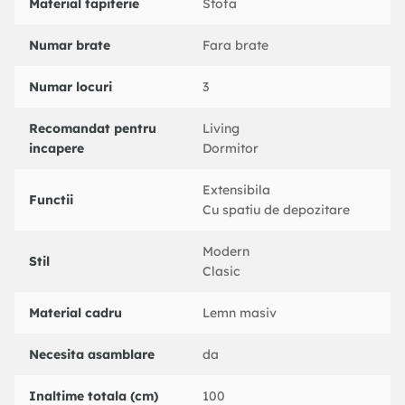
Material tapiterie
Stofa
Numar brate
Fara brate
Numar locuri
3
Recomandat pentru
Living
incapere
Dormitor
Extensibila
Functii
Cu spatiu de depozitare
Modern
Stil
Clasic
Material cadru
Lemn masiv
Necesita asamblare
da
Inaltime totala (cm)
100