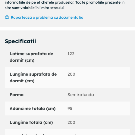
Se livreaza in stare dezasamblata
informatiile de pe etichetele produselor. Toate promotiile prezente in
site sunt valabile în limita stocului.
Raporteaza o problema cu documentatia
Specificatii
Latime suprafata de
122
dormit (cm)
Lungime suprafata de
200
dormit (cm)
Forma
Semirotunda
Adancime totala (cm)
95
Lungime totala (cm)
200