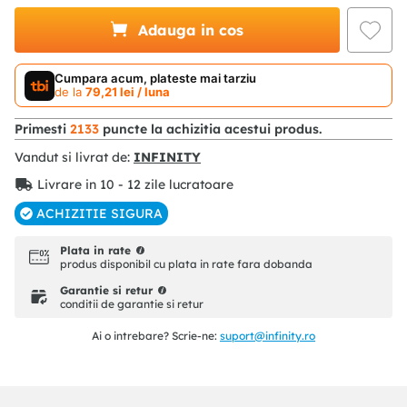
Adauga in cos
Cumpara acum, plateste mai tarziu
de la
79
,
21
lei
/ luna
Primesti
2133
puncte la achizitia acestui produs.
Vandut si livrat de:
INFINITY
Livrare in 10 - 12 zile lucratoare
ACHIZITIE SIGURA
Plata in rate
produs disponibil cu plata in rate fara dobanda
Garantie si retur
conditii de garantie si retur
Ai o intrebare? Scrie-ne:
suport@infinity.ro