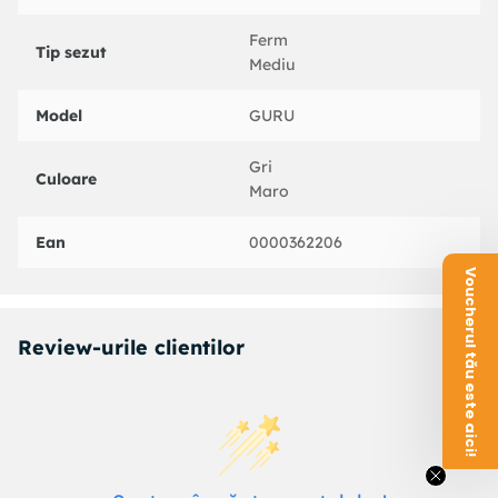
Ferm
Tip sezut
Mediu
Model
GURU
Gri
Culoare
Maro
Ean
0000362206
Voucherul tău este aici!
Review-urile clientilor