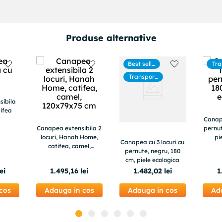
Produse alternative
Best selle
Tra
rs
g
Transport
gratuit
sibila
tifea
Canape
Canapea extensibila 2
pernut
locuri, Hanah Home,
pi
Canapea cu 3 locuri cu
catifea, camel,
pernute, negru, 180
120x79x75 cm
cm, piele ecologica
lei
1
.
495
,
16
lei
1
.
482
,
02
lei
1
cos
Adauga in cos
Adauga in cos
Ad