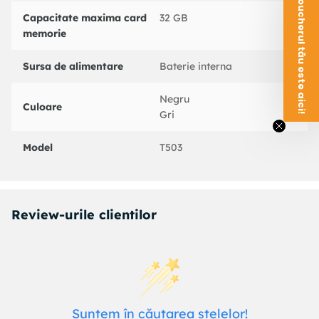
Voucherul tău este aici!
Capacitate maxima card
32 GB
memorie
Sursa de alimentare
Baterie interna
Negru
Culoare
Gri
Model
T503
Review-urile clientilor
Suntem în căutarea stelelor!