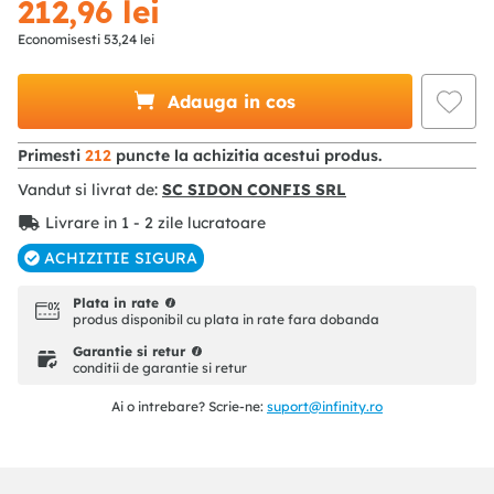
212
,
96
lei
Economisesti
53
,
24
lei
Adauga in cos
Primesti
212
puncte la achizitia acestui produs.
Vandut si livrat de:
SC SIDON CONFIS SRL
Livrare in 1 - 2 zile lucratoare
ACHIZITIE SIGURA
Plata in rate
produs disponibil cu plata in rate fara dobanda
Garantie si retur
conditii de garantie si retur
Ai o intrebare? Scrie-ne:
suport@infinity.ro