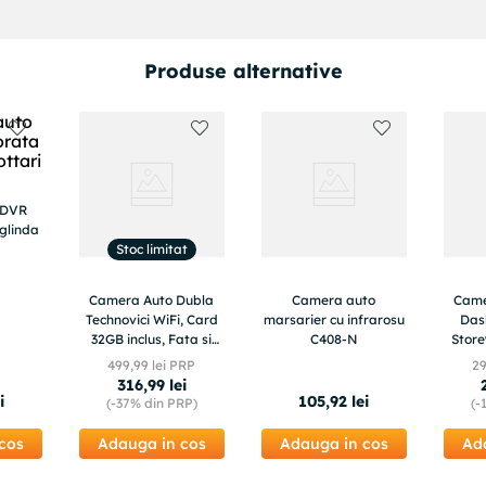
Produse alternative
 DVR
oglinda
Stoc limitat
Camera Auto Dubla
Camera auto
Came
Technovici WiFi, Card
marsarier cu infrarosu
Das
32GB inclus, Fata si
C408-N
Store
Marsarier, Control din
Full-
499
,
99
lei PRP
2
Telefon, Inregistrare
Noapte
316
,
99
lei
2.5K QHD
Vo
i
105
,
92
lei
(-
37%
din PRP)
(-
cos
Adauga in cos
Adauga in cos
Ad