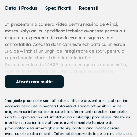
Detalii Produs
Specificatii
Recenzii
Iti prezentam o camera video pentru masina de 4 inci,
marca Kaiyuan, cu specificatii tehnice avansate pentru a-ti
asigura o experienta de conducere mai sigura si mai
confortabila. Aceasta dash cam este echipata cu un ecran
IPS de 4 inch si un unghi de inregistrare de 165°, pentru a
capta imagini clare si detaliate din trafic.
Rezolutia video de 1440P iti ofera imagini cu detalii inalte,
ceea ce inseamna ca vei putea distinge numerele de
inmatriculare si alte informatii esentiale in orice moment al
Afisati mai multe
zilei. De asemenea, functia de inregistrare duala si lentila
unica asigura o acoperire cuprinzatoare, atat in fata, cat si
in spatele masinii tale.
Imaginile produselor sunt afisate cu titlu de prezentare si pot contine
Cu aceasta camera cu oglinda retrovizoare, ai posibilitatea
accesorii neincluse in pachetul standard. Facem tot posibilul sa ne
de a monitoriza inregistrarile din trafic in timp real si, cu
asiguram ca informatiile pe care ti le oferim sunt corecte si complete,
insa te rugam sa consulti intotdeauna ambalajul produsului. Citeste cu
ajutorul functiei de inregistrare in bucla, nu vei mai pierde
atentie instructiunile de utilizare, avertismentele furnizate de
niciodata niciun moment important.
producator si sa urmati ghidul de siguranta luand in considerare
Avand senzor G integrat, dash cam-ul va detecta automat
eventualele contraindicatii. Informatiile prezentate pe site nu inlocuiesc