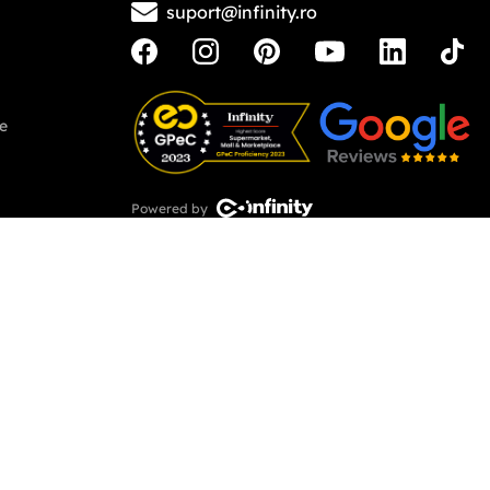
0746 346 489 (07INFINITY)
suport@infinity.ro
ne
Powered by
Copyright © 2026 - Toate drepturile rezervate