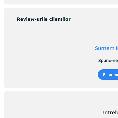
Review-urile clientilor
Suntem î
Spune-ne 
Fii prim
Intreb