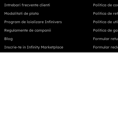
Despre noi
Termeni si con
Intrebari frecvente clienti
Politica de co
Modalitati de plata
Politica de re
Program de loializare Infinivers
Politica de ut
Regulamente de campanii
Politica de ga
Blog
Formular retu
Inscrie-te in Infinity Marketplace
Formular recl
Comunitatea Autohton
Solutionare lit
Intrebari frecvente comercianti
Conditii furni
Suport.infinity.ro
Regulament s
Sitemap
ANPC
Sitemap HTML