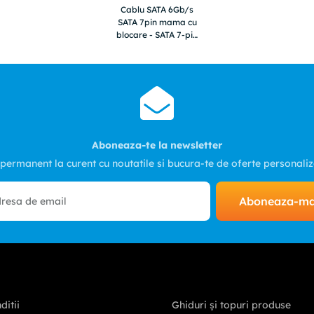
Cablu SATA 6Gb/s
SATA 7pin mama cu
blocare - SATA 7-pin
mama 90grade cu
blocare 1m galben
VALUELINE
Aboneaza-te la newsletter
 permanent la curent cu noutatile si bucura-te de oferte personali
Aboneaza-m