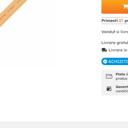
Primesti
27
pu
Vandut si livr
Livrare gratu
Livrare in
ACHIZIT
Plata i
produs 
Garanti
conditi