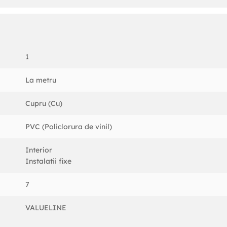
1
ocare.
La metru
Cupru (Cu)
PVC (Policlorura de vinil)
Interior
Instalatii fixe
7
VALUELINE