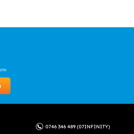
zate
a