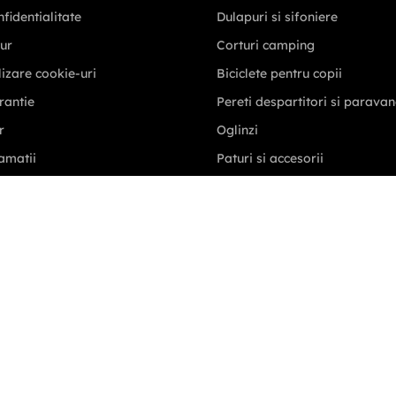
ditii
Ghiduri și topuri produse
nfidentialitate
Dulapuri si sifoniere
tur
Corturi camping
ilizare cookie-uri
Biciclete pentru copii
rantie
Pereti despartitori si parava
r
Oglinzi
amatii
Paturi si accesorii
igii
Mobilier exterior
zare servicii postale
Casa si gradina
i Formular DSA
Casute de gradina
Mobilier