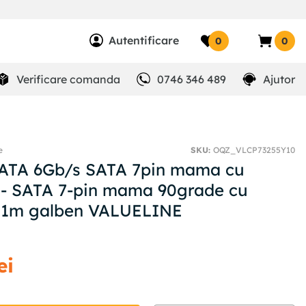
Autentificare
0
0
Verificare comanda
0746 346 489
Ajutor
e
SKU
:
OQZ_VLCP73255Y10
SATA 6Gb/s SATA 7pin mama cu
 - SATA 7-pin mama 90grade cu
e 1m galben VALUELINE
ei