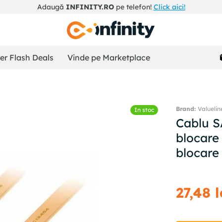
Adaugă
INFINITY.RO
pe telefon!
Click aici!
r Flash Deals
Vinde pe Marketplace
Valuelin
In stoc
Cablu 
blocare
blocar
27
,
48
l