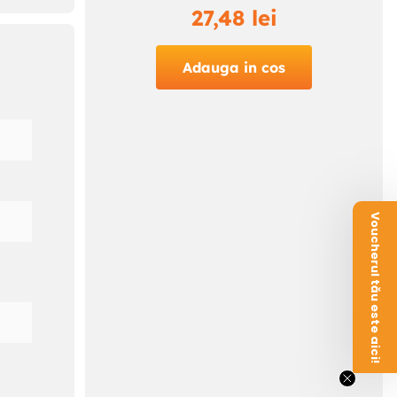
27
,
48
lei
Adauga in cos
Voucherul tău este aici!