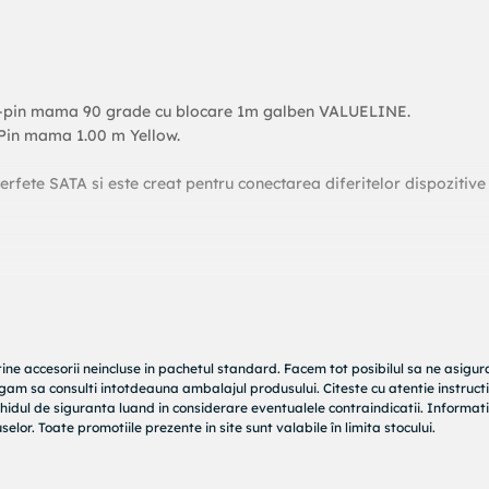
-pin mama 90 grade cu blocare 1m galben VALUELINE.
Pin mama 1.00 m Yellow.
erfete SATA si este creat pentru conectarea diferitelor dispozitive
tine accesorii neincluse in pachetul standard. Facem tot posibilul sa ne asigu
rugam sa consulti intotdeauna ambalajul produsului. Citeste cu atentie instructi
hidul de siguranta luand in considerare eventualele contraindicatii. Informati
elor. Toate promotiile prezente in site sunt valabile în limita stocului.