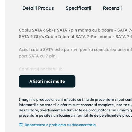
Detalii Produs
Specificatii
Recenzii
Cablu SATA 6Gb/s SATA 7pin mama cu blocare - SATA 7
SATA 6 Gb/s Cable Internal SATA 7-Pin mama - SATA 7-
Acest cablu SATA este potrivit pentru conectarea unei int
port SATA cu 7 pini.
Continutul pachetului:
• 1x SATA 6Gb/s data cable.
Afisati mai multe
Conexiune A SATA 7-Pin mama.
Conexiune B SATA 7-Pin mama.
Imaginile produselor sunt afisate cu titlu de prezentare si pot con
Tip de cablu SATA 6 Gb/s.
informatiile pe care ti le oferim sunt corecte si complete, insa te 
Culoare Galben.
de utilizare, avertismentele furnizate de producator si sa urmati g
Material exterior PVC.
prezentate pe site nu inlocuiesc informatiile de pe etichetele produs
Proiectarea conectorului - partea A Drept cu blocare.
Raporteaza o problema cu documentatia
Lungime 1.00 m.