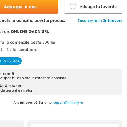
Adauga in cos
Adauga la favorite
ncte la achizitia acestui produs.
Inscrie-te in Infinivers
at de:
ONLINE QAZN SRL
ita la comenzile peste
500
lei
 1 - 2 zile lucratoare
IE SIGURA
n rate
disponibil cu plata in rate fara dobanda
e si retur
i de garantie si retur
Ai o intrebare? Scrie-ne:
suport@infinity.ro