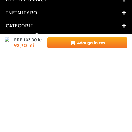
INFINITY.RO
CATEGORII
0746 346 489 (07INFINITY)
PRP
103
,
00
lei
Adauga in cos
92
,
70
lei
suport@infinity.ro