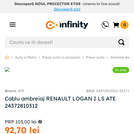
Descoperă NOUL PROIECTOR ETOE
-cinema la tine acasă!
Descoperă aici!
0
Auto si Moto
Piese auto si accesorii
Piese auto
Sisteme de t
In stoc
ATE
SKU
:
24372810312-32271
Cablu ambreiaj RENAULT LOGAN I LS ATE
24372810312
PRP
103
,
00
lei
92
,
70
lei