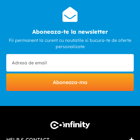
Aboneaza-te la newsletter
Fii permanent la curent cu noutatile si bucura-te de oferte
personalizate
Aboneaza-ma
HELP & CONTACT