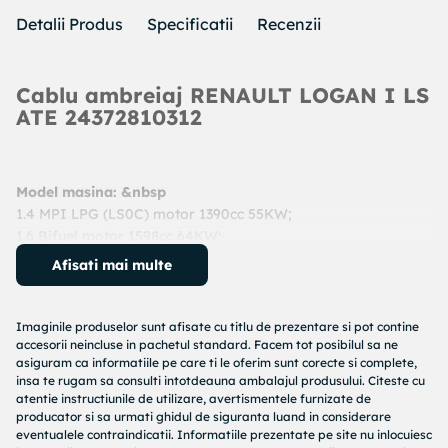
Detalii Produs
Specificatii
Recenzii
Cablu ambreiaj RENAULT LOGAN I LS
ATE 24372810312
Model masina: &nbsp
1.4 MPI LPG (LS0C) motor 1390cc 55KW;
1.6 Bifuel motor 1598cc 64KW;
1.2 16V motor 1149cc 55KW;
Afisati mai multe
1.5 dCi motor 1461cc 48KW;
An: 2011 - prezent
Cod produs:
24372810312
Imaginile produselor sunt afisate cu titlu de prezentare si pot contine
Producator:
ATE
accesorii neincluse in pachetul standard. Facem tot posibilul sa ne
asiguram ca informatiile pe care ti le oferim sunt corecte si complete,
Denumire produs:
Cablu ambreiaj
insa te rugam sa consulti intotdeauna ambalajul produsului. Citeste cu
atentie instructiunile de utilizare, avertismentele furnizate de
Specificatii produs:
producator si sa urmati ghidul de siguranta luand in considerare
eventualele contraindicatii. Informatiile prezentate pe site nu inlocuiesc