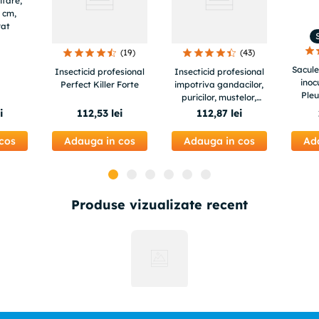
itare,
 cm,
rat
(
19
)
(
43
)
Sacule
Insecticid profesional
Insecticid profesional
inoc
Perfect Killer Forte
impotriva gandacilor,
Pleu
puricilor, mustelor,
tantarilor, furnicilor -
i
112
,
53
lei
112
,
87
lei
Cypertox FORTE 1L
cos
Adauga in cos
Adauga in cos
Ad
Produse vizualizate recent