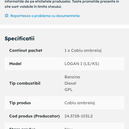
Lungime [mm] : 1033
informatiile de pe etichetele produselor. Toate promotiile prezente in
Cod MAPP disponibil :
site sunt valabile în limita stocului.
An fabricatie pana la : 04/2013
Raporteaza o problema cu documentatia
Coduri echivalente:
: 591031
DACIA : 6001546867
Specificatii
RENAULT : 6001546867
COFLE : 102890
Continut pachet
1 x Cablu ambreiaj
HELLA : 8AK355700921
HELLA PAGID : 8AK355700921
Model
LOGAN I (LS/KS)
TEXTAR : 58013900
TRW : GCC109
Benzina
Tip combustibil
Diesel
GPL
Tip produs
Cablu ambreiaj
Cod produs (Producator)
24.3728-1031.2