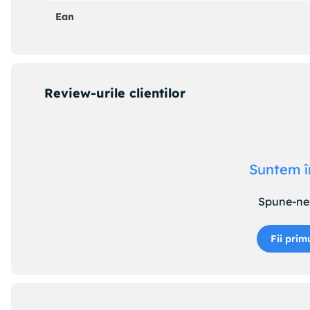
Ean
Review-urile clientilor
Suntem î
Spune-ne 
Fii prim