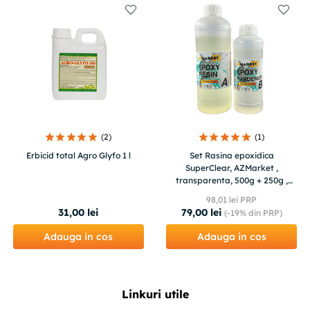
(
2
)
(
1
)
Erbicid total Agro Glyfo 1 l
Set Rasina epoxidica
SuperClear, AZMarket ,
transparenta, 500g + 250g ,
ideala pentru bijuterii, lemn,
98
,
01
lei PRP
pardosele 3D
31
,
00
lei
79
,
00
lei
(-
19%
din PRP)
Adauga in cos
Adauga in cos
Linkuri utile