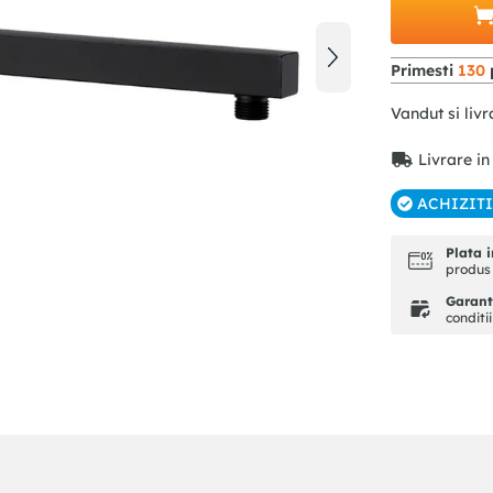
Primesti
130
Vandut si livr
Livrare in
ACHIZIT
Plata i
produs 
Garanti
conditi