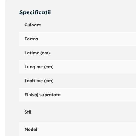
Specificatii
Culoare
Forma
Latime (cm)
Lungime (cm)
Inaltime (cm)
Finisaj suprafata
Stil
Model