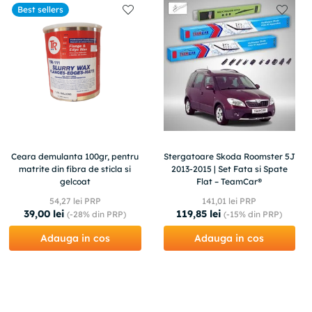
Best sellers
Ceara demulanta 100gr, pentru
Stergatoare Skoda Roomster 5J
matrite din fibra de sticla si
2013-2015 | Set Fata si Spate
gelcoat
Flat – TeamCar®
54
,
27
lei PRP
141
,
01
lei PRP
39
,
00
lei
119
,
85
lei
(-
28%
din PRP)
(-
15%
din PRP)
Adauga in cos
Adauga in cos