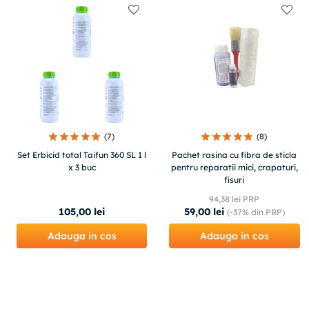
(
7
)
(
8
)
Set Erbicid total Taifun 360 SL 1 l
Pachet rasina cu fibra de sticla
x 3 buc
pentru reparatii mici, crapaturi,
fisuri
94
,
38
lei PRP
105
,
00
lei
59
,
00
lei
(-
37%
din PRP)
Adauga in cos
Adauga in cos