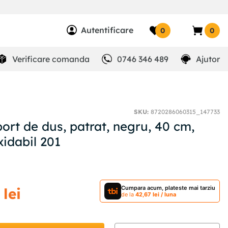
Autentificare
0
0
Verificare comanda
0746 346 489
Ajutor
SKU
:
8720286060315_147733
ort de dus, patrat, negru, 40 cm,
xidabil 201
Cumpara acum, plateste mai tarziu
lei
de la
42
,
67
lei
/ luna