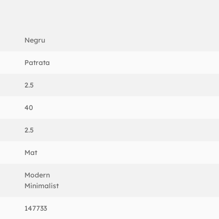
Negru
Patrata
2.5
40
2.5
Mat
Modern
Minimalist
147733