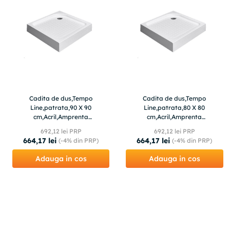
Cadita de dus,Tempo
Cadita de dus,Tempo
Line,patrata,90 X 90
Line,patrata,80 X 80
cm,Acril,Amprenta
cm,Acril,Amprenta
antiderapanta,alba
antiderapanta
692
,
12
lei PRP
692
,
12
lei PRP
664
,
17
lei
664
,
17
lei
(-
4%
din PRP)
(-
4%
din PRP)
Adauga in cos
Adauga in cos