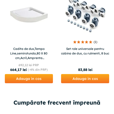
(
1
)
Cadita de dus,Tempo
Set role universale pentru
Line,semirotunda,80 X 80
cabina de dus, cu rulmenti, 8 buc
cm,Acril,Amprenta
antiderapanta
692
,
12
lei PRP
664
,
17
lei
83
,
88
lei
(-
4%
din PRP)
Adauga in cos
Adauga in cos
Cumpărate frecvent împreună