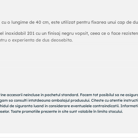
, cu o lungime de 40 cm, este utilizat pentru fixarea unui cap de du
l inoxidabil 201 cu un finisaj negru vopsit, ceea ce o face rezisten
entru o experienta de dus deosebita.
t
G 1/2"
tine accesorii neincluse in pachetul standard. Facem tot posibilul sa ne asigu
/2"
rugam sa consulti intotdeauna ambalajul produsului. Citeste cu atentie instructi
x l)
hidul de siguranta luand in considerare eventualele contraindicatii. Informati
elor. Toate promotiile prezente in site sunt valabile în limita stocului.