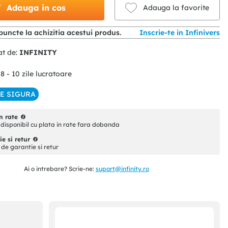
Adauga in cos
Adauga la favorite
puncte la achizitia acestui produs.
Inscrie-te in Infinivers
at de:
INFINITY
 8 - 10 zile lucratoare
IE SIGURA
n rate
disponibil cu plata in rate fara dobanda
e si retur
i de garantie si retur
Ai o intrebare? Scrie-ne:
suport@infinity.ro