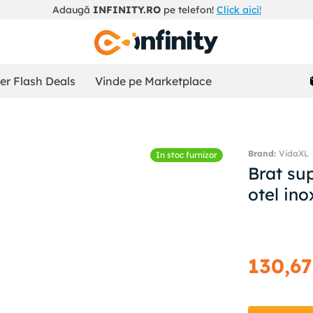
Adaugă
INFINITY.RO
pe telefon!
Click aici!
r Flash Deals
Vinde pe Marketplace
VidaXL
In stoc furnizor
Brat sup
otel ino
130
,
67