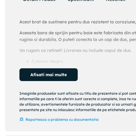
Acest brat de sustinere pentru dus rezistent la coroziune
Aceasta bara de sprijin pentru baie este fabricata din ote
rugina si durabila. O puteti conecta la un cap de dus, p
Va rugam sa retineti: Livrarea nu include capul de dus.
Culoare: Negru
Material: Otel inoxidabil 201 cu finisaj negru vopsi
Afisati mai multe
Lungime: 40 cm
Diametru brat suport: 25 x 25 mm (L x l)
Conexiune pentru cap dus (dimensiunea filetului): 
Imaginile produselor sunt afisate cu titlu de prezentare si pot con
Racord pentru admisie apa (dimensiune filet): G 1
informatiile pe care ti le oferim sunt corecte si complete, insa te 
Dimensiune capac decorativ patrat: 60 x 60 mm (L 
de utilizare, avertismentele furnizate de producator si sa urmati g
Asamblare necesara: Nu
prezentate pe site nu inlocuiesc informatiile de pe etichetele produs
Raporteaza o problema cu documentatia