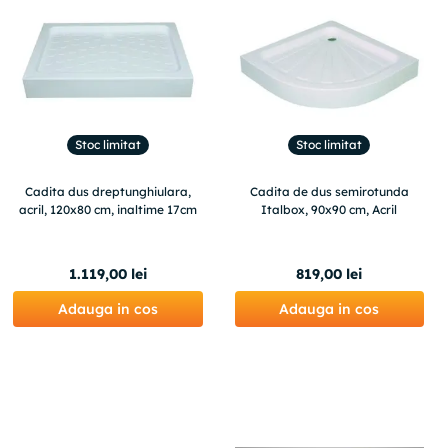
Stoc limitat
Stoc limitat
Cadita dus dreptunghiulara,
Cadita de dus semirotunda
acril, 120x80 cm, inaltime 17cm
Italbox, 90x90 cm, Acril
1
.
119
,
00
lei
819
,
00
lei
Adauga in cos
Adauga in cos