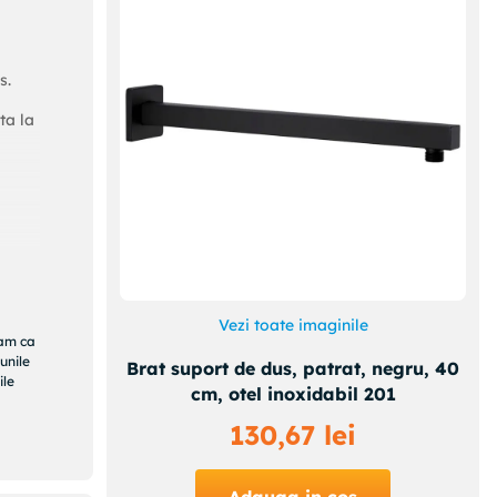
s.
ta la
Vezi toate imaginile
ram ca
unile
Brat suport de dus, patrat, negru, 40
ile
cm, otel inoxidabil 201
130
,
67
lei