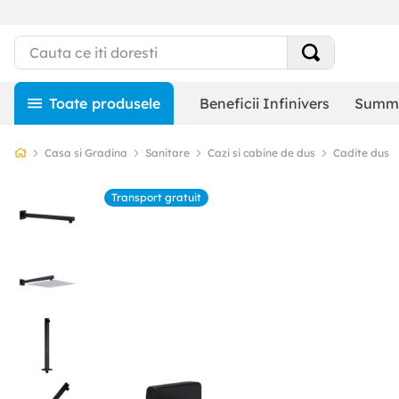
Beneficii Infinivers
Summe
Casa si Gradina
Sanitare
Cazi si cabine de dus
Cadite dus
Transport gratuit