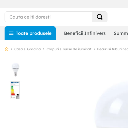
Beneficii Infinivers
Summe
Casa si Gradina
Corpuri si surse de iluminat
Becuri si tuburi ne