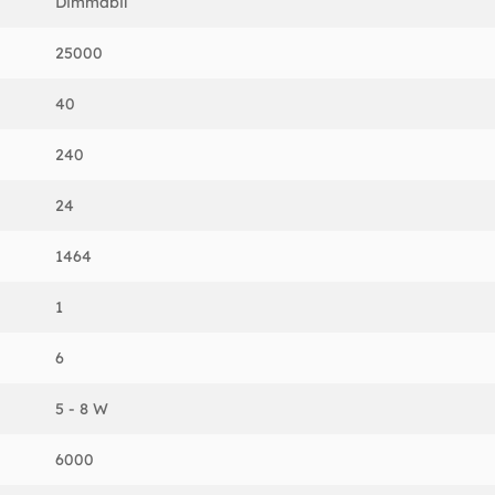
Dimmabil
25000
40
240
24
1464
1
6
5 - 8 W
6000