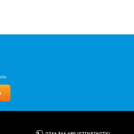
zate
a