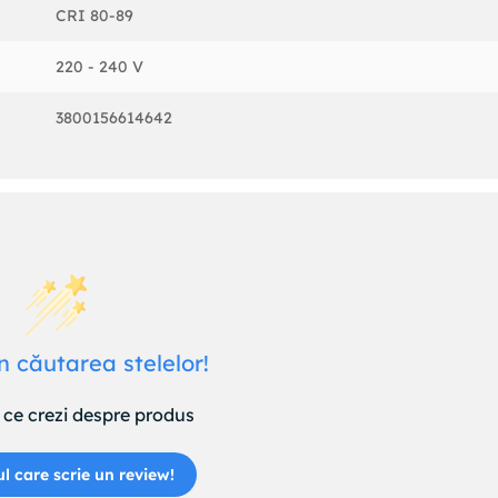
CRI 80-89
220 - 240 V
3800156614642
n căutarea stelelor!
ce crezi despre produs
ul care scrie un review!