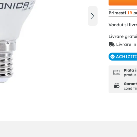
Primesti
19
pu
Vandut si livr
Livrare gratu
Livrare in
ACHIZIT
Plata i
produs 
Garanti
conditi