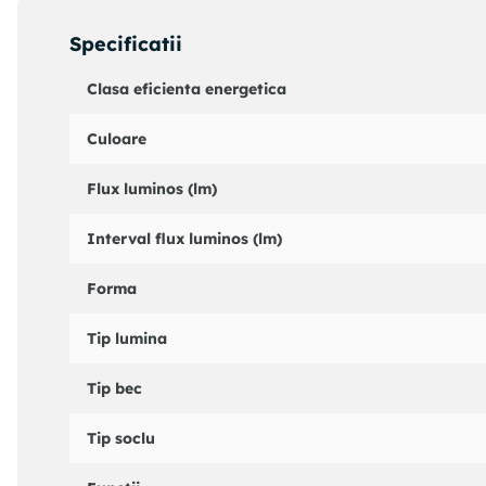
Becul LED dimabil E14 de la Optonica este solutia perfect
Specificatii
caracteristici care permit ajustarea usoara si o lumina r
si productive.
Clasa eficienta energetica
Culoare
Flux luminos (lm)
Interval flux luminos (lm)
Forma
Tip lumina
Tip bec
Tip soclu