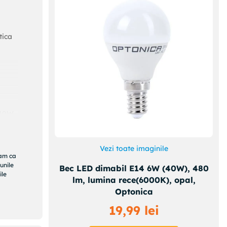
tica
 40W,
Vezi toate imaginile
ram ca
unile
Bec LED dimabil E14 6W (40W), 480
ile
lm, lumina rece(6000K), opal,
Optonica
19
,
99
lei
de