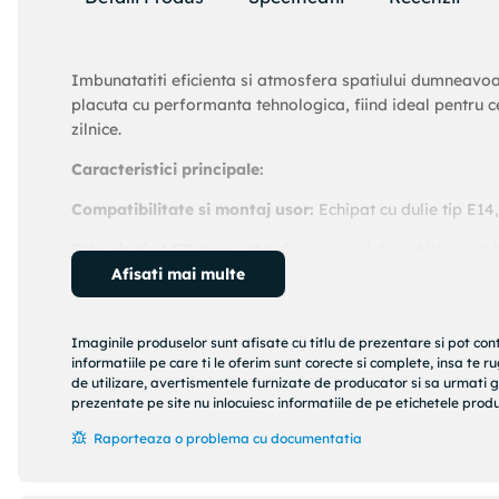
Imbunatatiti eficienta si atmosfera spatiului dumneavoa
placuta cu performanta tehnologica, fiind ideal pentru c
zilnice.
Caracteristici principale:
Compatibilitate si montaj usor:
Echipat cu dulie tip E14,
Tehnologie LED avansata:
Consumand doar 6W, acest be
asigurand economie semnificativa de energie.
Afisati mai multe
Lumina rece si clara:
Temperatura de culoare de 6000 Ke
bucatarii, unde claritatea este esentiala.
Imaginile produselor sunt afisate cu titlu de prezentare si pot con
informatiile pe care ti le oferim sunt corecte si complete, insa te 
Dimabil:
Permite ajustarea intensitatii luminoase, oferind
de utilizare, avertismentele furnizate de producator si sa urmati g
prezentate pe site nu inlocuiesc informatiile de pe etichetele produs
Eficienta indelungata:
Durata medie de viata este de 25
Raporteaza o problema cu documentatia
Constructie robusta:
Fabricat din plastic de calitate, b
240 de grade.