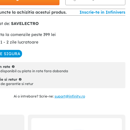
ncte la achizitia acestui produs.
Inscrie-te in Infinivers
at de:
SAVELECTRO
ita la comenzile peste
399
lei
 1 - 2 zile lucratoare
IE SIGURA
n rate
disponibil cu plata in rate fara dobanda
e si retur
i de garantie si retur
Ai o intrebare? Scrie-ne:
suport@infinity.ro