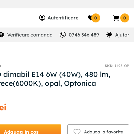
Autentificare
0
0
Verificare comanda
0746 346 489
Ajutor
a
SKU
:
1496-OP
 dimabil E14 6W (40W), 480 lm,
rece(6000K), opal, Optonica
ei
Adauga in cos
Adauga la favorite