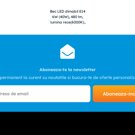
Bec LED dimabil E14
6W (40W), 480 lm,
lumina rece(6000K),
opal, Optonica
Aboneaza-te la newsletter
 permanent la curent cu noutatile si bucura-te de oferte personali
Aboneaza-m