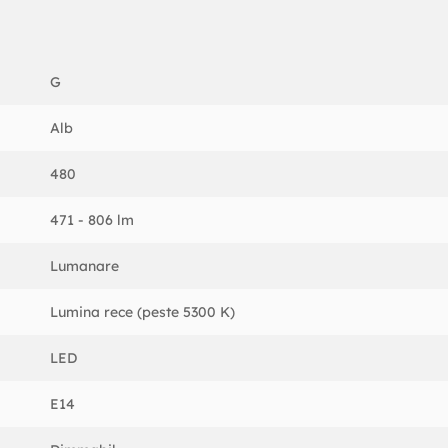
a pentru cei care isi doresc o iluminare eficienta si personalizabi
ece, clara, acest bec este ideal pentru crearea unei atmosfere pla
G
Alb
480
471 - 806 lm
Lumanare
Lumina rece (peste 5300 K)
LED
E14