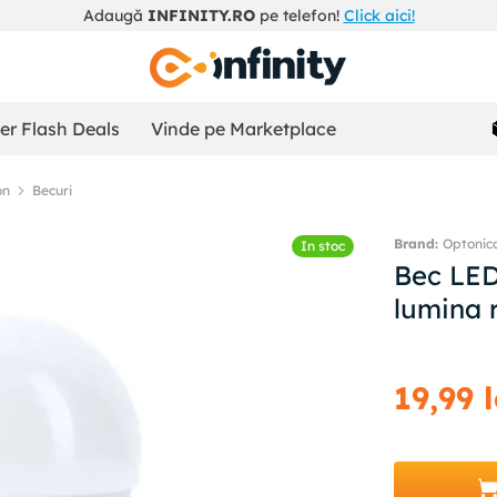
Adaugă
INFINITY.RO
pe telefon!
Click aici!
r Flash Deals
Vinde pe Marketplace
on
Becuri
Optonic
In stoc
Bec LED
lumina 
19
,
99
l