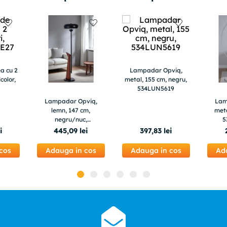
a cu 2
Lampadar Opviq,
color,
metal, 155 cm, negru,
534LUN5619
Lampadar Opviq,
Lam
lemn, 147 cm,
meta
negru/nuc,
5
534LUN5530
i
445
,
09
lei
397
,
83
lei
cos
Adauga in cos
Adauga in cos
Ad