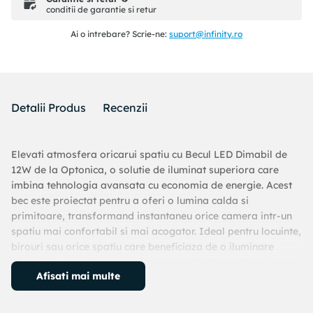
conditii de garantie si retur
Ai o intrebare? Scrie-ne:
suport@infinity.ro
Detalii Produs
Recenzii
Elevati atmosfera oricarui spatiu cu Becul LED Dimabil de
12W de la Optonica, o solutie de iluminat superiora care
imbina tehnologia avansata cu economia de energie. Acest
bec este proiectat pentru a oferi o lumina calda si
primitoare, transformand instantaneu orice camera intr-un
spatiu mai confortabil si mai acogator. Ideal pentru locuinte,
birouri sau orice spatiu care beneficiaza de o iluminare
ajustabila, acest bec este alegerea perfecta pentru cei care
Afisati mai multe
doresc sa controleze ambianta la un nivel superior.
Caracteristici principale: