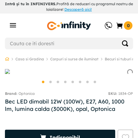
Intră și tu în INFINIVERS.
Profită de reduceri cu programul nostru de
loializare!
Descoperă aici!
0
Casa si Gradina
Corpuri si surse de iluminat
Becuri si tuburi ne
Optonica
SKU
:
1834-OP
Bec LED dimabil 12W (100W), E27, A60, 1000
lm, lumina calda (3000K), opal, Optonica
Indisponibil