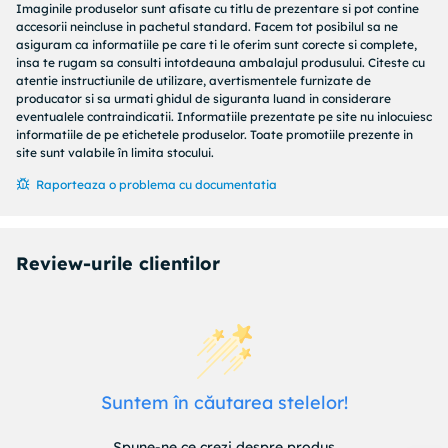
Imaginile produselor sunt afisate cu titlu de prezentare si pot contine
Performanta luminoasa exceptionala:
Emitand un flux
accesorii neincluse in pachetul standard. Facem tot posibilul sa ne
luminos impresionant de 1000 lumeni, acest bec LED de 12W
asiguram ca informatiile pe care ti le oferim sunt corecte si complete,
insa te rugam sa consulti intotdeauna ambalajul produsului. Citeste cu
produce o lumina echivalenta cu o becura incandescenta de
atentie instructiunile de utilizare, avertismentele furnizate de
100W. Aceasta caracteristica asigura o iluminare abundenta
producator si sa urmati ghidul de siguranta luand in considerare
si eficienta, ideala pentru crearea unei atmosfere calde si
eventualele contraindicatii. Informatiile prezentate pe site nu inlocuiesc
primitoare in orice incapere.
informatiile de pe etichetele produselor. Toate promotiile prezente in
site sunt valabile în limita stocului.
Economie si eficienta energetica:
Tehnologia LED avansata
Raporteaza o problema cu documentatia
permite acestui bec sa ofere o iluminare de inalta calitate cu
un consum redus de energie, facandu-l nu doar o optiune
sustenabila, dar si economica pe termen lung.
Review-urile clientilor
Dimabil pentru control complet:
Ajusteaza intensitatea
luminii dupa nevoie sau preferinta, de la o lumina puternica
si vibranta, la o stralucire subtila, creand atmosfera
perfecta pentru orice moment al zilei. Functia de dimare iti
permite sa customizezi nivelul de luminozitate pentru a se
potrivi oricarei activitati sau stari de spirit.
Suntem în căutarea stelelor!
Lumina calda si confortabila:
Cu o temperatura de culoare
de 3000K, acest bec produce o lumina calda similara cu
Spune-ne ce crezi despre produs