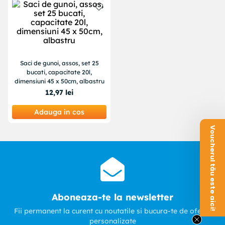
Saci de gunoi, assos, set 25
bucati, capacitate 20l,
dimensiuni 45 x 50cm, albastru
12
,
97
lei
Adauga in cos
Voucherul tău este aici!
Aboneaza-te la newsletter
Fii permanent la curent cu noutatile si bucura-te de oferte
personalizate