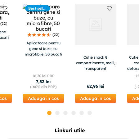
Best seller
s
(
22
)
gene
(
22
)
ucati
Aplicatoare pentru
gene si buze, cu
microfibre, 50 bucati
Cutie snack 8
Cutie
compartimente, melii,
co
transparent
detasa
18
,
30
lei PRP
1
7
,
32
lei
i
62
,
96
lei
(-
60%
din PRP)
(-
cos
Adauga in cos
Adauga in cos
Ad
Linkuri utile