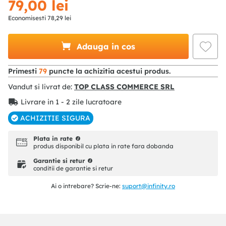
79
,
00
lei
Economisesti
78
,
29
lei
Adauga in cos
Primesti
79
puncte la achizitia acestui produs.
Vandut si livrat de:
TOP CLASS COMMERCE SRL
Livrare in 1 - 2 zile lucratoare
ACHIZITIE SIGURA
Plata in rate
produs disponibil cu plata in rate fara dobanda
Garantie si retur
conditii de garantie si retur
Ai o intrebare? Scrie-ne:
suport@infinity.ro