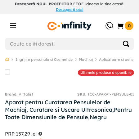
Descoperă NOUL PROIECTOR ETOE
-cinema la tine acasă!
Descoperă aici!
0
Ingrijire personala si Cosmetice
Machiaj
Aplicatoare si pensul
Ultimele produse disponibile
Vittalist
SKU
:
TCC-APARAT-PENSULE-01
Aparat pentru Curatarea Pensulelor de
Machiaj, Curatare si Uscare Ultrasonica,Pentru
Toate Dimensiunile de Pensule,Negru
PRP
157
,
29
lei