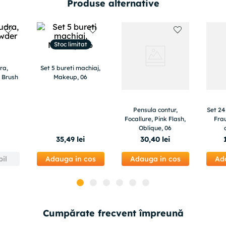
Produse alternative
Stoc limitat
ra,
Set 5 bureti machiaj,
 Brush
Makeup, 06
Pensula contur,
Set 24
Focallure, Pink Flash,
Fra
Oblique, 06
35
,
49
lei
30
,
40
lei
il
Adauga in cos
Adauga in cos
Ad
Cumpărate frecvent împreună