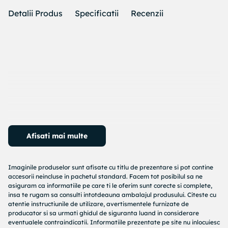
Detalii Produs
Specificatii
Recenzii
Afisati mai multe
Aparat pentru Curatarea Pensulelor de Machiaj, Curatare
si Uscare Ultrasonica,Pentru Toate Dimensiunile de
Pensule,Negru
de la Vittalist este o opțiune potrivită pentru
Imaginile produselor sunt afisate cu titlu de prezentare si pot contine
rutina de îngrijire personală. Se recomandă verificarea
accesorii neincluse in pachetul standard. Facem tot posibilul sa ne
modului de utilizare, a ingredientelor și a compatibilității cu
asiguram ca informatiile pe care ti le oferim sunt corecte si complete,
nevoile personale.
insa te rugam sa consulti intotdeauna ambalajul produsului. Citeste cu
atentie instructiunile de utilizare, avertismentele furnizate de
Printre caracteristicile relevante se numără culoare: Negru;
producator si sa urmati ghidul de siguranta luand in considerare
eventualele contraindicatii. Informatiile prezentate pe site nu inlocuiesc
culoare: Transparent; model: YM-103902; forma: Cilindrica;