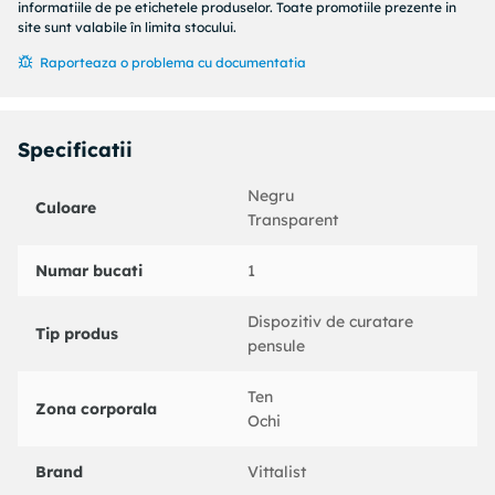
informatiile de pe etichetele produselor. Toate promotiile prezente in
brand: Vittalist; include husa/suport: da; instructiuni de
site sunt valabile în limita stocului.
curatare: Dispozitivul poate fi folosit pentru curatare
Raporteaza o problema cu documentatia
automata sau pentru curatare manuala prin indepartarea
suportului de pensule si utilizarea pad-ului de curatare;
include instructiuni in pachet..
Specificatii
Pentru o alegere corectă, verifică înainte de comandă
dimensiunile, materialele, compatibilitatea, conținutul
Negru
pachetului și instrucțiunile de utilizare disponibile în
Culoare
Transparent
specificații. Astfel, poți confirma că produsul corespunde
nevoilor și spațiului în care urmează să fie folosit.
Numar bucati
1
Dispozitiv de curatare
Tip produs
pensule
Ten
Zona corporala
Ochi
Brand
Vittalist