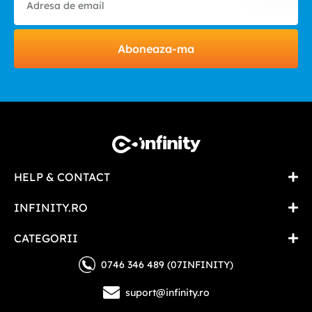
Aboneaza-ma
HELP & CONTACT
INFINITY.RO
CATEGORII
0746 346 489 (07INFINITY)
suport@infinity.ro