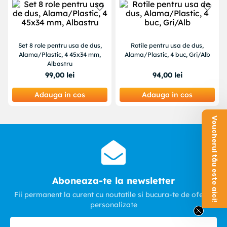
Set 8 role pentru usa de dus,
Rotile pentru usa de dus,
Alama/Plastic, 4 45x34 mm,
Alama/Plastic, 4 buc, Gri/Alb
Albastru
99
,
00
lei
94
,
00
lei
Adauga in cos
Adauga in cos
Voucherul tău este aici!
Aboneaza-te la newsletter
Fii permanent la curent cu noutatile si bucura-te de oferte
personalizate