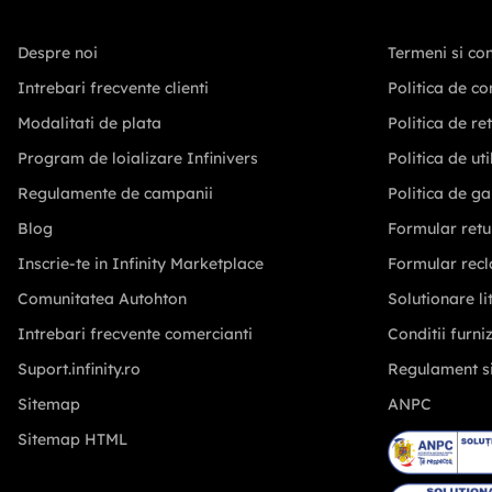
Despre noi
Termeni si con
Intrebari frecvente clienti
Politica de co
Modalitati de plata
Politica de re
Program de loializare Infinivers
Politica de ut
Regulamente de campanii
Politica de ga
Blog
Formular retu
Inscrie-te in Infinity Marketplace
Formular recl
Comunitatea Autohton
Solutionare lit
Intrebari frecvente comercianti
Conditii furni
Suport.infinity.ro
Regulament s
Sitemap
ANPC
Sitemap HTML