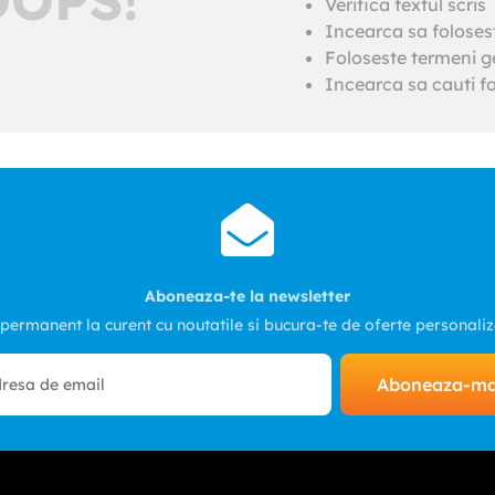
Verifica textul scris
Incearca sa foloses
Foloseste termeni ge
Incearca sa cauti fo
Aboneaza-te la newsletter
 permanent la curent cu noutatile si bucura-te de oferte personali
Aboneaza-m