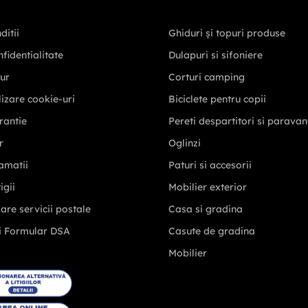
ditii
Ghiduri și topuri produse
nfidentialitate
Dulapuri si sifoniere
tur
Corturi camping
ilizare cookie-uri
Biciclete pentru copii
rantie
Pereti despartitori si parava
r
Oglinzi
amatii
Paturi si accesorii
igii
Mobilier exterior
zare servicii postale
Casa si gradina
i Formular DSA
Casute de gradina
Mobilier