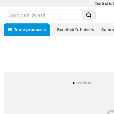
Intră și tu 
Beneficii Infinivers
Summe
produse
0