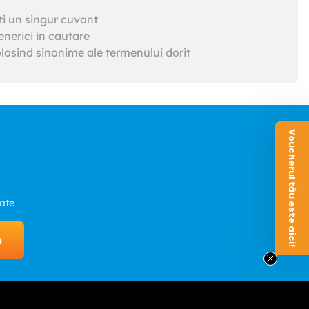
ti un singur cuvant
nerici in cautare
losind sinonime ale termenului dorit
Voucherul tău este aici!
zate
a