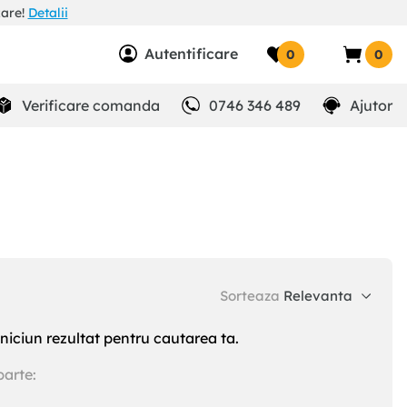
zare!
Detalii
Autentificare
0
0
Verificare comanda
0746 346 489
Ajutor
Sorteaza
Relevanta
niciun rezultat pentru cautarea ta.
parte: