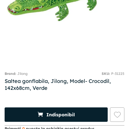
Jilong
SKU
:
P-31225
Saltea gonflabila, Jilong, Model- Crocodil,
142x68cm, Verde
Indisponibil
Primesti
0
puncte la achizitia acestui produs.