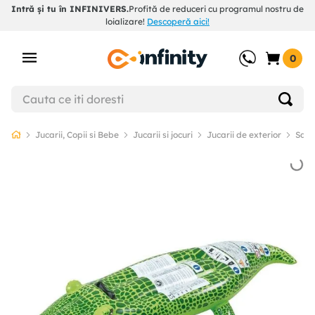
Intră și tu în INFINIVERS.
Profită de reduceri cu programul nostru de
loializare!
Descoperă aici!
0
Jucarii, Copii si Bebe
Jucarii si jocuri
Jucarii de exterior
Salte