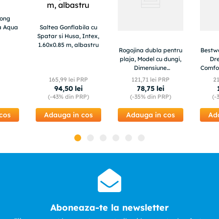
long
na Aqua
Saltea Gonflabila cu
Spatar si Husa, Intex,
1.60x0.85 m, albastru
Rogojina dubla pentru
Bestwa
plaja, Model cu dungi,
Dr
Dimensiune
Comfo
200x180cm,
165
,
99
lei PRP
121
,
71
lei PRP
2
Portocaliu-Turcoaz
94
,
50
lei
78
,
75
lei
i
(-
43%
din PRP)
(-
35%
din PRP)
(-
cos
Adauga in cos
Adauga in cos
Ad
Aboneaza-te la newsletter