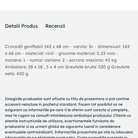
Detalii Produs
Recenzii
Crocodil gonflabil 142 x 68 cm - varsta: 3+ - dimensiuni: 142
x 68 cm - material: vinil - grosime material: 0,22 mm -
manere: 1 - numar camere: 2 - sarcina maxima: 45 kg
Ambalare: 28 x 18 , 5 x 4 cm Greutate bruta: 520 g Greutate
neta: 420 g
Imaginile produselor sunt afisate cu titlu de prezentare si pot contine
accesorii neincluse in pachetul standard. Facem tot posibilul sa ne
asiguram ca informatiile pe care ti le oferim sunt corecte si complete,
insa te rugam sa consulti intotdeauna ambalajul produsului. Citeste cu
atentie instructiunile de utilizare, avertismentele furnizate de
producator si sa urmati ghidul de siguranta luand in considerare
eventualele contraindicatii. Informatiile prezentate pe site nu inlocuiesc
informatiile de pe etichetele produselor. Toate promotiile prezente in