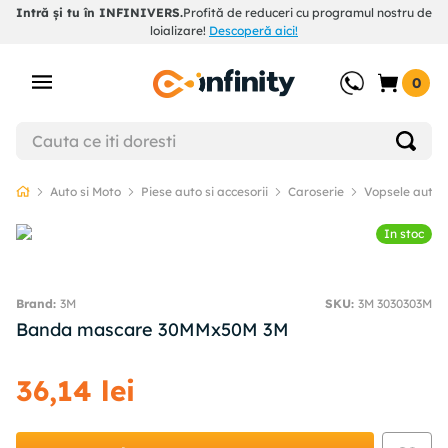
Intră și tu în INFINIVERS.
Profită de reduceri cu programul nostru de
loializare!
Descoperă aici!
0
Auto si Moto
Piese auto si accesorii
Caroserie
Vopsele auto s
In stoc
3M
SKU
:
3M 3030303M
Banda mascare 30MMx50M 3M
36
,
14
lei