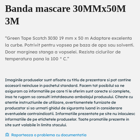
Banda mascare 30MMx50M
3M
“Green Tape Scotch 3030 19 mm x 50 m Adaptare excelenta
la curbe. Potrivit pentru vopsea pe baza de apa sau solventi.
Doar marginea stanga a vopselei. Rezista ciclurilor de
temperatura pana la 100 ° C.”
Imaginile produselor sunt afisate cu titlu de prezentare si pot contine
accesorii neincluse in pachetul standard. Facem tot posibilul sa ne
asiguram ca informatiile pe care ti le oferim sunt corecte si complete,
insa te rugam sa consulti intotdeauna ambalajul produsului. Citeste cu
atentie instructiunile de utilizare, avertismentele furnizate de
producator si sa urmati ghidul de siguranta luand in considerare
eventualele contraindicatii. Informatiile prezentate pe site nu inlocuiesc
informatiile de pe etichetele produselor. Toate promotiile prezente in
site sunt valabile în limita stocului.
Raporteaza o problema cu documentatia