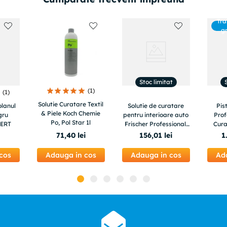
Tra
g
Stoc limitat
(
1
)
(
1
)
Solutie Curatare Textil
olanul
Solutie de curatare
Pis
& Piele Koch Chemie
gru
pentru interioare auto
Prof
Po, Pol Star 1l
PERT
Frischer Professional,
Cura
5000 ml
Bl
71
,
40
lei
156
,
01
lei
1
cos
Adauga in cos
Adauga in cos
Ad