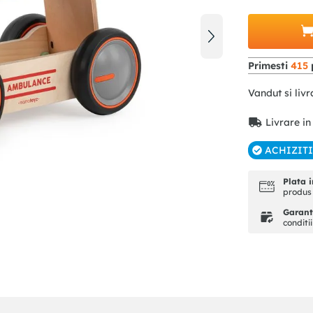
Primesti
415
Vandut si livr
Livrare in
ACHIZIT
Plata i
produs 
Garanti
conditi