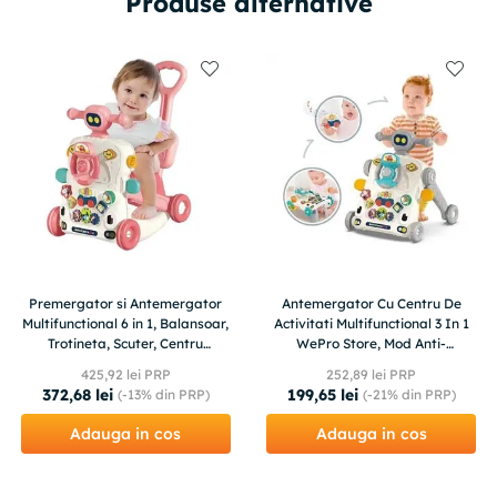
Produse alternative
Premergator si Antemergator
Antemergator Cu Centru De
Multifunctional 6 in 1, Balansoar,
Activitati Multifunctional 3 In 1
Trotineta, Scuter, Centru
WePro Store, Mod Anti-
Activitati, Roz, 6 Luni+
Rasturnare, Lumini, Sunete, Gri,
425
,
92
lei PRP
252
,
89
lei PRP
6+
372
,
68
lei
199
,
65
lei
(-
13%
din PRP)
(-
21%
din PRP)
Adauga in cos
Adauga in cos