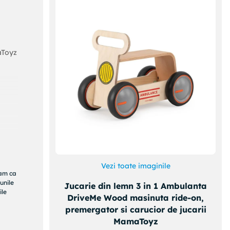
Toyz
e a
Vezi toate imaginile
ram ca
unile
Jucarie din lemn 3 in 1 Ambulanta
u de
ile
DriveMe Wood masinuta ride-on,
premergator si carucior de jucarii
sele
MamaToyz
ce.