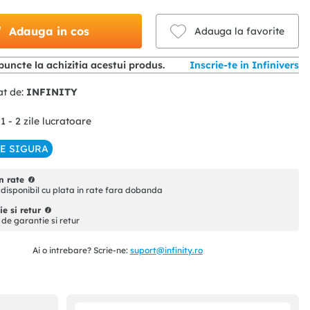
Adauga in cos
Adauga la favorite
puncte la achizitia acestui produs.
Inscrie-te in Infinivers
at de:
INFINITY
 1 - 2 zile lucratoare
IE SIGURA
n rate
disponibil cu plata in rate fara dobanda
e si retur
i de garantie si retur
Ai o intrebare? Scrie-ne:
suport@infinity.ro