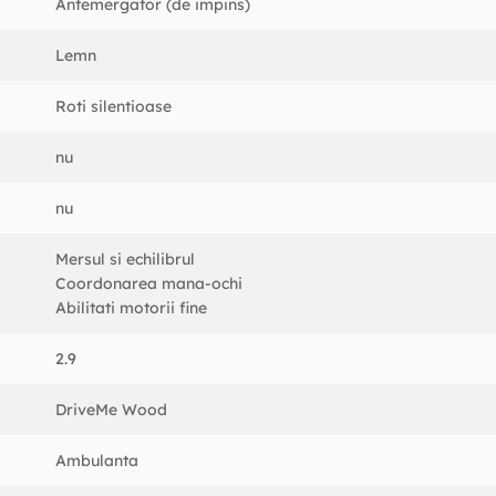
Antemergator (de impins)
Lemn
Roti silentioase
nu
nu
Mersul si echilibrul
Coordonarea mana-ochi
Abilitati motorii fine
2.9
DriveMe Wood
Ambulanta