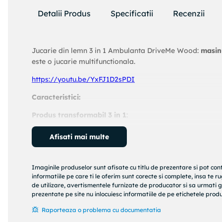
Detalii Produs
Specificatii
Recenzii
Jucarie din lemn 3 in 1 Ambulanta DriveMe Wood:
masin
este o jucarie multifunctionala.
https://youtu.be/YxFJ1D2sPDI
Caracteristici:
Produs transformabil 3 in 1
:
1. Poate sa fie
masinuta ride-on -
asigura dezvoltarea m
Afisati mai multe
2.
Premergator
-
invata sa faca primii pasi si, in acelasi
merge independent.
Imaginile produselor sunt afisate cu titlu de prezentare si pot con
informatiile pe care ti le oferim sunt corecte si complete, insa te 
3.
Carucior de jucarii
- Locul special de sub scaun
poate 
de utilizare, avertismentele furnizate de producator si sa urmati g
joaca.
prezentate pe site nu inlocuiesc informatiile de pe etichetele produs
Fabricat din materiale naturale
: Jucarie din lemn 3 in
Raporteaza o problema cu documentatia
MamaToyz respecta cele mai inalte standarde de calitate 