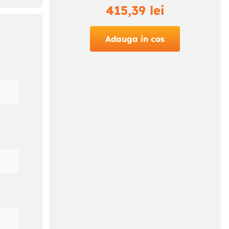
415
,
39
lei
pasi
Adauga in cos