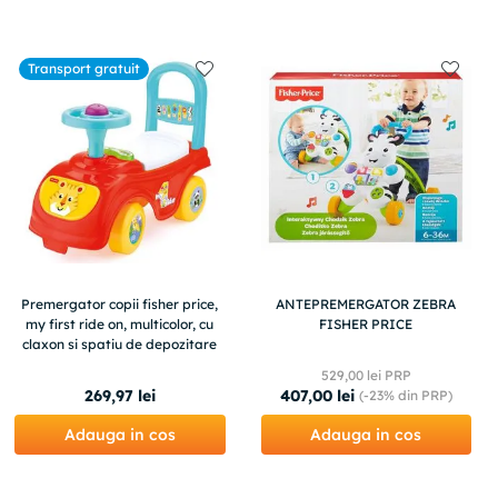
Transport gratuit
Premergator copii fisher price,
ANTEPREMERGATOR ZEBRA
my first ride on, multicolor, cu
FISHER PRICE
claxon si spatiu de depozitare
529
,
00
lei PRP
269
,
97
lei
407
,
00
lei
(-
23%
din PRP)
Adauga in cos
Adauga in cos