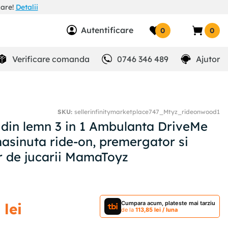
zare!
Detalii
Autentificare
0
0
Verificare comanda
0746 346 489
Ajutor
SKU
:
sellerinfinitymarketplace747_Mtyz_rideonwood1
 din lemn 3 in 1 Ambulanta DriveMe
sinuta ride-on, premergator si
r de jucarii MamaToyz
Cumpara acum, plateste mai tarziu
9
lei
de la
113
,
85
lei
/ luna