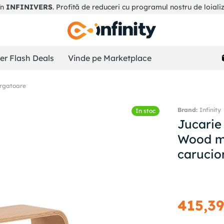
în
INFINIVERS
. Profită de reduceri cu programul nostru de loiali
r Flash Deals
Vinde pe Marketplace
rgatoare
Infinity
In stoc
Jucarie
Wood ma
carucio
415
,
3