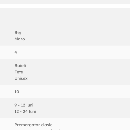
re ar putea prezenta vreun risc pentru copilul tau.
 potrivita varstei copilului tau si pentru ca acesta sa faca primii 
Bej
volta capacitatea de a merge independent, p
rin folosirea acestui
Maro
 diverselor scenarii legate de vehicului Ambulanta.
4
Baieti
Fete
Unisex
10
9 - 12 luni
12 - 24 luni
Premergator clasic