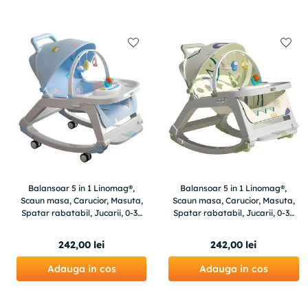
Balansoar 5 in 1 Linomag®,
Balansoar 5 in 1 Linomag®,
Scaun masa, Carucior, Masuta,
Scaun masa, Carucior, Masuta,
Spatar rabatabil, Jucarii, 0-36
Spatar rabatabil, Jucarii, 0-36
luni, Albastru
luni, Verde
242
,
00
lei
242
,
00
lei
Adauga in cos
Adauga in cos