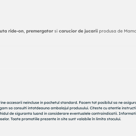
uta ride-on
,
premergator
si
carucior de jucarii
produsa de Mama
uschilor picioarelor bebelusului.
 timp, dezvolta capacitatea copiilor de a se echilibra, de a sta si d
tine accesorii neincluse in pachetul standard. Facem tot posibilul sa ne asigu
rugam sa consulti intotdeauna ambalajul produsului. Citeste cu atentie instructi
fi folosit ca depozit de jucarii si ofera bebelusului un nou scenari
hidul de siguranta luand in considerare eventualele contraindicatii. Informati
elor. Toate promotiile prezente in site sunt valabile în limita stocului.
 1 DriveMe Wood este realizata din lemn de mesteacan. Toate produ
si siguranta pentru copii si bebelusi fara a folosi substante chimi