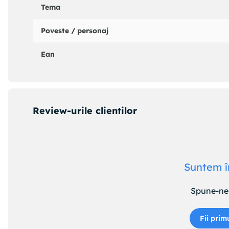
Tema
Poveste / personaj
Ean
Review-urile clientilor
Suntem î
Spune-ne 
Fii prim