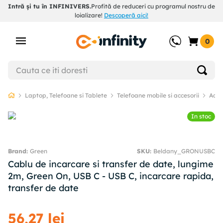
Intră și tu în INFINIVERS.
Profită de reduceri cu programul nostru de
loializare!
Descoperă aici!
0
Laptop, Telefoane si Tablete
Telefoane mobile si accesorii
Acce
In stoc
Green
SKU
:
Beldany_GRONUSBC
Cablu de incarcare si transfer de date, lungime
2m, Green On, USB C - USB C, incarcare rapida,
transfer de date
56
,
27
lei