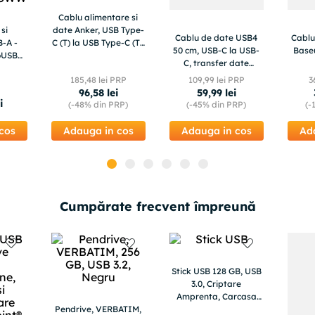
Cablu alimentare si
si
date Anker, USB Type-
Cablu de date USB4
Cablu
B-A -
C (T) la USB Type-C (T),
50 cm, USB-C la USB-
Base
oUSB
1.8m, Alb, "A81F6G21"
C, transfer date
 1.5m,
40Gbps, incarcare
185
,
48
lei PRP
109
,
99
lei PRP
3
rapida 240W, suport
96
,
58
lei
59
,
99
lei
GWW
video 8K@60Hz
i
(-
48%
din PRP)
(-
45%
din PRP)
(-
cos
Adauga in cos
Adauga in cos
Ad
Cumpărate frecvent împreună
Stick USB 128 GB, USB
3.0, Criptare
Amprenta, Carcasa
Pendrive, VERBATIM,
Metalica, Compatibil