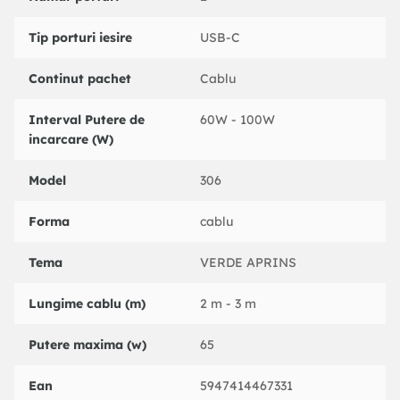
Tip porturi iesire
USB-C
Continut pachet
Cablu
Interval Putere de
60W - 100W
incarcare (W)
Model
306
Forma
cablu
Tema
VERDE APRINS
Lungime cablu (m)
2 m - 3 m
Putere maxima (w)
65
Ean
5947414467331