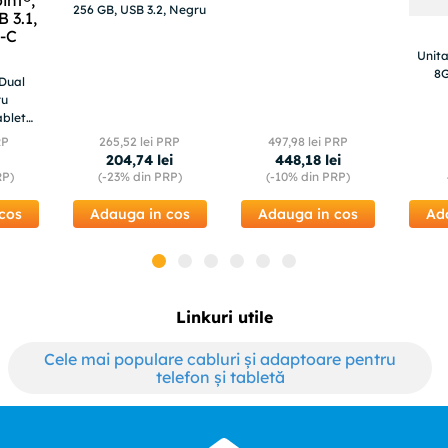
256 GB, USB 3.2, Negru
Laptop si PC Argintiu
Unita
Dual
ru
ablete
are
RP
265
,
52
lei PRP
497
,
98
lei PRP
®, 32
204
,
74
lei
448
,
18
lei
, USB
RP)
(-
23%
din PRP)
(-
10%
din PRP)
cos
Adauga in cos
Adauga in cos
Ad
Linkuri utile
Cele mai populare cabluri și adaptoare pentru
telefon și tabletă