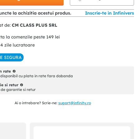
ncte la achizitia acestui produs.
Inscrie-te in Infinivers
at de:
CM CLASS PLUS SRL
ita la comenzile peste
149
lei
 4 zile lucratoare
IE SIGURA
n rate
disponibil cu plata in rate fara dobanda
e si retur
i de garantie si retur
Ai o intrebare? Scrie-ne:
suport@infinity.ro