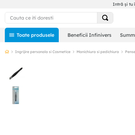
Intră și tu 
Beneficii Infinivers
Summe
Ingrijire personala si Cosmetice
Manichiura si pedichiura
Pens