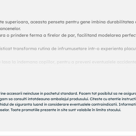
ate superioara, aceasta penseta pentru gene imbina durabilitatea 
rancenelor.
ura o prindere ferma a firelor de par, facilitand modelarea perfec
sticat transforma rutina de infrumusetare intr-o experienta placut
se lasa la indemana copiilor, pentru a preveni eventualele accidente
rmite o manevrare confortabila si precisa pentru toate tipurile d
e lux cu aceasta penseta de inalta calitate, perfecta pentru orici
sionale.
tine accesorii neincluse in pachetul standard. Facem tot posibilul sa ne asigu
rugam sa consulti intotdeauna ambalajul produsului. Citeste cu atentie instructi
hidul de siguranta luand in considerare eventualele contraindicatii. Informati
elor. Toate promotiile prezente in site sunt valabile în limita stocului.