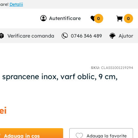
zare!
Detalii
Autentificare
0
0
Verificare comanda
0746 346 489
Ajutor
SKU
:
CLASS1001219294
sprancene inox, varf oblic, 9 cm,
ei
Adauga in cos
Adauga la favorite