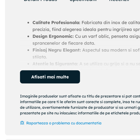
Calitate Profesionala:
Fabricata din inox de calit
precizia, fiind alegerea ideala pentru ingrijirea sp
Design Ergonomic:
Cu un varf oblic, penseta asig
sprancenelor de fiecare data.
Finisaj Negru Elegant:
Aspectul sau modern si sofi
stilata.
Atentie la Siguranta:
A se utiliza cu grija si a nu 
Lungime Ideala:
Cu o lungime de 9 cm, penseta pe
Afisati mai multe
sprancene.
Transforma-ti rutina de infrumusetare intr-o experienta d
apreciaza atentia la detalii si eficienta produselor profe
Imaginile produselor sunt afisate cu titlu de prezentare si pot con
informatiile pe care ti le oferim sunt corecte si complete, insa te 
de utilizare, avertismentele furnizate de producator si sa urmati g
prezentate pe site nu inlocuiesc informatiile de pe etichetele produs
Raporteaza o problema cu documentatia