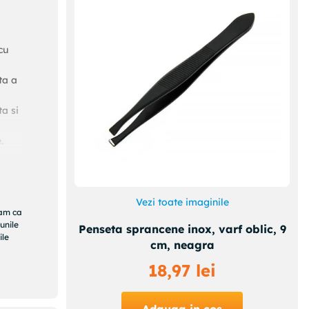
cu
ta a
a si
.
e
ne
Vezi toate imaginile
ram ca
unile
Penseta sprancene inox, varf oblic, 9
ile
cm, neagra
18
,
97
lei