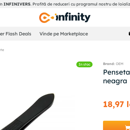
în
INFINIVERS
. Profită de reduceri cu programul nostru de loiali
r Flash Deals
Vinde pe Marketplace
ete
OEM
In stoc
Penseta 
neagra
18
,
97
l