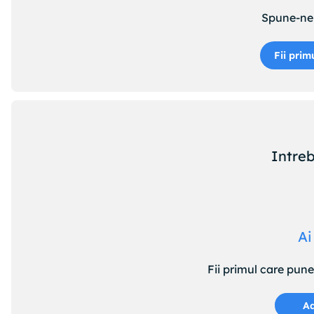
Spune-ne 
Fii prim
Intreb
Ai
Fii primul care pun
Ad