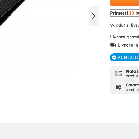
Primesti
18
pu
Vandut si livr
Livrare gratu
Livrare in
ACHIZIT
Plata i
produs 
Garanti
conditi