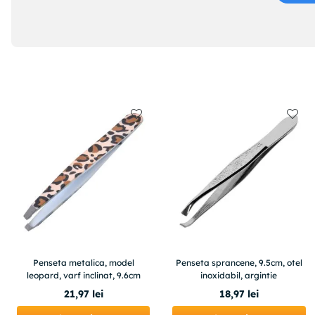
Penseta metalica, model
Penseta sprancene, 9.5cm, otel
leopard, varf inclinat, 9.6cm
inoxidabil, argintie
21
,
97
lei
18
,
97
lei