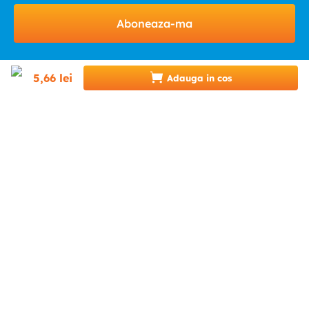
Aboneaza-ma
5
,
66
lei
Adauga in cos
HELP & CONTACT
INFINITY.RO
CATEGORII
0746 346 489 (07INFINITY)
suport@infinity.ro