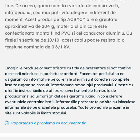
tale. De aceea, gama noastra variata de cabluri va fi,
intotdeauna, cea mai potrivita alegere indiferent de
moment. Acest produs de tip ACBYCY are o greutate
aproximativa de 204 g, materialul din care este
confectionata manta fiind PVC si cel conductor aluminiu. Cu
firele in sectiune de 10/10, acest cablu poate rezista la o
tensiune nominala de 0.6/1 kV.
Imaginile produselor sunt afisate cu titlu de prezentare si pot contine
accesorii neincluse in pachetul standard. Facem tot posibilul sa ne
asiguram ca informatiile pe care ti le oferim sunt corecte si complete,
insa te rugam sa consulti intotdeauna ambalajul produsului. Citeste cu
atentie instructiunile de utilizare, avertismentele furnizate de
producator si sa urmati ghidul de siguranta luand in considerare
eventualele contraindicatii. Informatiile prezentate pe site nu inlocuiesc
informatiile de pe etichetele produselor. Toate promotiile prezente in
site sunt valabile în limita stocului.
Raporteaza o problema cu documentatia