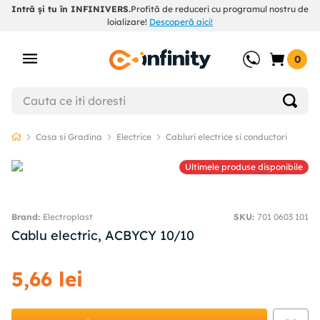
Intră și tu în INFINIVERS.
Profită de reduceri cu programul nostru de
loializare!
Descoperă aici!
0
Casa si Gradina
Electrice
Cabluri electrice si conductori
Ultimele produse disponibile
Electroplast
SKU
:
701 0603 101
Cablu electric, ACBYCY 10/10
5
,
66
lei