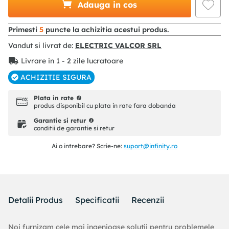
Adauga in cos
Primesti
5
puncte la achizitia acestui produs.
Vandut si livrat de:
ELECTRIC VALCOR SRL
Livrare in 1 - 2 zile lucratoare
ACHIZITIE SIGURA
Plata in rate
produs disponibil cu plata in rate fara dobanda
Garantie si retur
conditii de garantie si retur
Ai o intrebare? Scrie-ne:
suport@infinity.ro
Detalii Produs
Specificatii
Recenzii
Noi furnizam cele mai ingenioase solutii pentru problemele