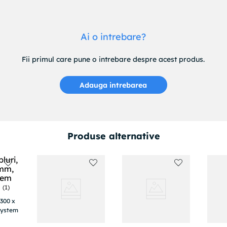
Ai o intrebare?
Fii primul care pune o intrebare despre acest produs.
Adauga intrebarea
Produse alternative
(
1
)
 300 x
system