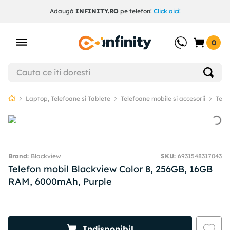
Adaugă
INFINITY.RO
pe telefon!
Click aici!
0
Laptop, Telefoane si Tablete
Telefoane mobile si accesorii
Tele
Blackview
SKU
:
6931548317043
Telefon mobil Blackview Color 8, 256GB, 16GB
RAM, 6000mAh, Purple
Indisponibil