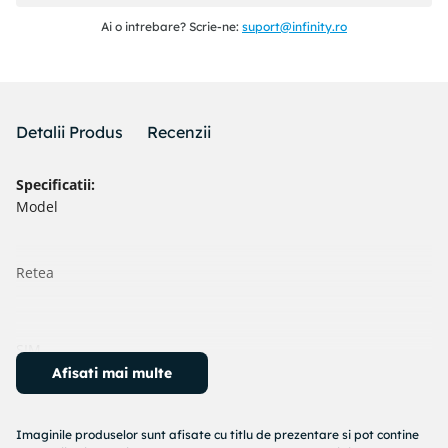
Ai o intrebare? Scrie-ne:
suport@infinity.ro
Detalii Produs
Recenzii
Specificatii:
Model
Retea
SIM
Afisati mai multe
Deblocat in retea
Sistem
Sistem de operare
Imaginile produselor sunt afisate cu titlu de prezentare si pot contine