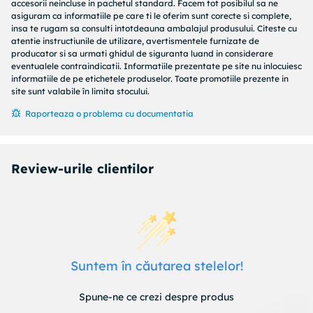
accesorii neincluse in pachetul standard. Facem tot posibilul sa ne
Microprocesor
asiguram ca informatiile pe care ti le oferim sunt corecte si complete,
insa te rugam sa consulti intotdeauna ambalajul produsului. Citeste cu
Memorie interna
atentie instructiunile de utilizare, avertismentele furnizate de
Memorie RAM
producator si sa urmati ghidul de siguranta luand in considerare
Display
eventualele contraindicatii. Informatiile prezentate pe site nu inlocuiesc
Diagonala
informatiile de pe etichetele produselor. Toate promotiile prezente in
Tip
site sunt valabile în limita stocului.
Rezolutie
Raporteaza o problema cu documentatia
Luminozitate
Caracteristici
Radio FM
Review-urile clientilor
Port audio
Tip slot memorie
Transfer de date
Transfer de date
Internet
General
Suntem în căutarea stelelor!
Camera foto
Rezolutie video
Spune-ne ce crezi despre produs
Limbaj meniu