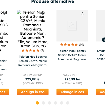
Produse alternative
(
10
)
(
3
)
Telefon Mobil pentru
Smar
Seniori CZAY®, Meniu
A55
Telefon Mobil pentru
Romana si Maghiara,
SC986
eniori
Seniori CZAY®, Meniu
Butoane Mari,
A55 
te
Romana si Maghiara,
Autonomie 7 Zile,
 pentru
Butoane Mari,
Volum Mare, Buton
imba
Autonomie 7 Zile,
RP
361
,
79
lei PRP
361
,
79
lei PRP
SOS, 2G
i
Volum Mare, Buton
i
225
,
99
lei
225
,
99
lei
lum
SOS, 2G
RP)
(-
38%
din PRP)
(-
38%
din PRP)
 Mare,
cos
Adauga in cos
Adauga in cos
Ad