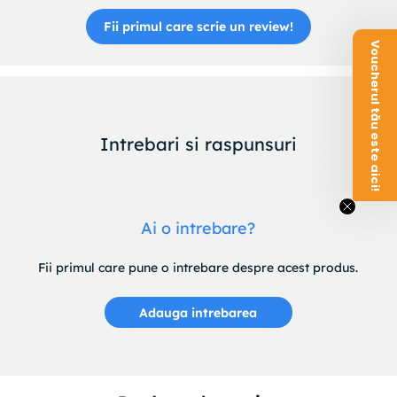
Mesagerie
Fii primul care scrie un review!
NFC
Voucherul tău este aici!
GPS
Wi-Fi
Bluetooth
Baterie
Incarcare wireless
Intrebari si raspunsuri
Senzori
Amprenta
Face ID
Altele
Ai o intrebare?
Dimensiuni
Greutate
Continut pachet:
Fii primul care pune o intrebare despre acest produs.
1x Telefon mobil Blackview Color 8
1x Incarcator
Adauga intrebarea
1x Cablu USB
1x Folie de protectie din sticla
1x Carcasa din TPU
1x Manual de utilizare